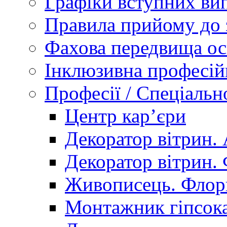
Графіки вступних вип
Правила прийому до 
Фахова передвища ос
Інклюзивна професій
Професії / Спеціальн
Центр кар’єри
Декоратор вітрин. 
Декоратор вітрин. 
Живописець. Флор
Монтажник гіпсока