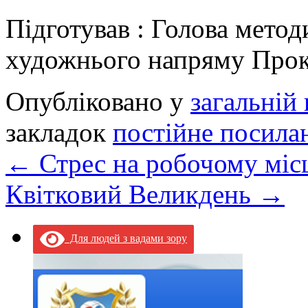
Підготував : Голова метод
художнього напряму Прок
Опубліковано у
загальній 
закладок
постійне посила
←
Стрес на робочому місц
Квітковий Великдень
→
Для людей з вадами зору