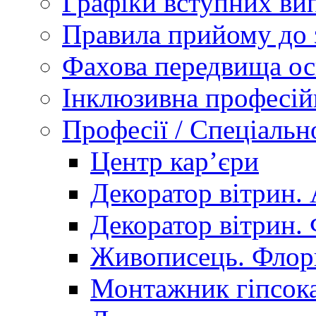
Графіки вступних вип
Правила прийому до 
Фахова передвища ос
Інклюзивна професій
Професії / Спеціальн
Центр кар’єри
Декоратор вітрин. 
Декоратор вітрин. 
Живописець. Флор
Монтажник гіпсока