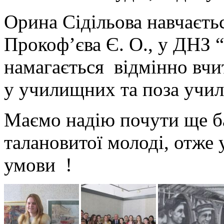
Орина Сідільова навчаєть
Прокоф’єва Є. О., у ДНЗ 
намагається відмінно вчи
у училищних та поза учи
Маємо надію почути ще б
талановитої молоді, отже
умови !