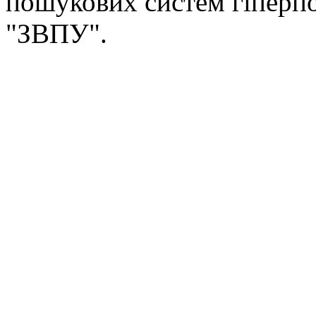
пошукових систем гіперп
"ЗВПУ".