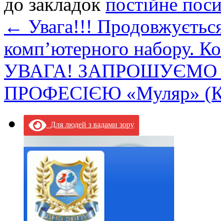
до закладок
постійне пос
←
Увага!!! Продовжуєтьс
комп’ютерного набору. К
УВАГА! ЗАПРОШУЄМО 
ПРОФЕСІЄЮ «Муляр» (К
Для людей з вадами зору