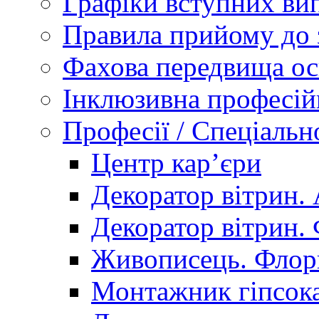
Графіки вступних вип
Правила прийому до 
Фахова передвища ос
Інклюзивна професій
Професії / Спеціальн
Центр кар’єри
Декоратор вітрин. 
Декоратор вітрин. 
Живописець. Флор
Монтажник гіпсока