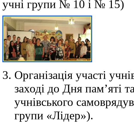
учні групи № 10 і № 15)
Організація участі учн
заході до Дня пам’яті т
учнівського самоврядув
групи «Лідер»).