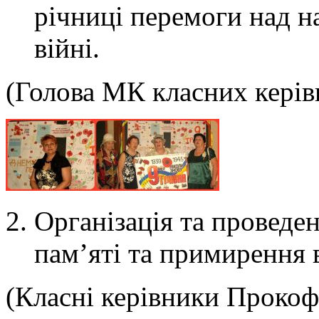
річниці перемоги над н
війні.
(Голова МК класних керів
Організація та проведе
пам’яті та примирення в
(Класні керівники Прокоф