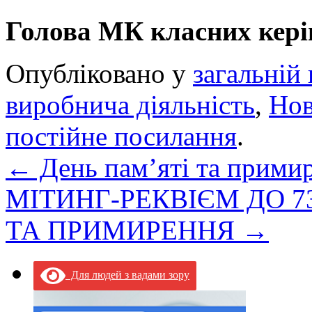
Голова МК класних кері
Опубліковано у
загальній 
виробнича діяльність
,
Но
постійне посилання
.
←
День пам’яті та прими
МІТИНГ-РЕКВІЄМ ДО 73
ТА ПРИМИРЕННЯ
→
Для людей з вадами зору