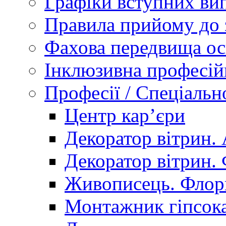
Графіки вступних вип
Правила прийому до 
Фахова передвища ос
Інклюзивна професій
Професії / Спеціальн
Центр кар’єри
Декоратор вітрин. 
Декоратор вітрин. 
Живописець. Флор
Монтажник гіпсока