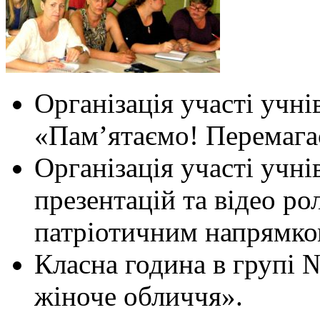
Організація участі учні
«Пам’ятаємо! Перемага
Організація участі учнів
презентацій та відео ро
патріотичним напрямко
Класна година в групі №
жіноче обличчя».