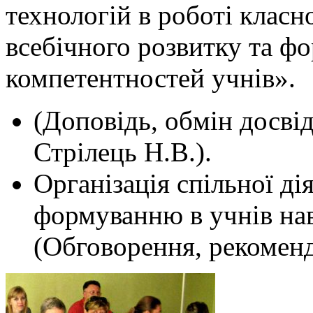
технологій в роботі класн
всебічного розвитку та ф
компетентностей учнів».
(Доповідь, обмін досві
Стрілець Н.В.).
Організація спільної дія
формуванню в учнів нав
(Обговорення, рекоменд