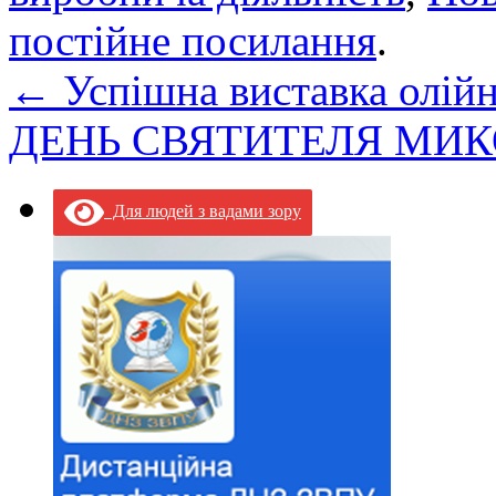
постійне посилання
.
←
Успішна виставка олійн
ДЕНЬ СВЯТИТЕЛЯ МИ
Для людей з вадами зору