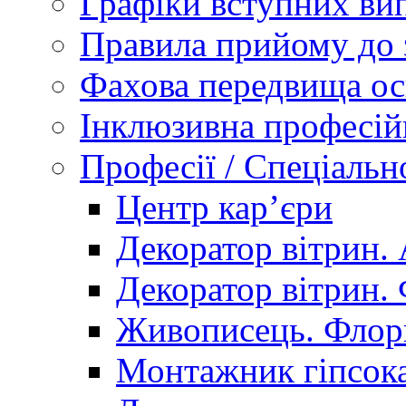
Графіки вступних вип
Правила прийому до 
Фахова передвища ос
Інклюзивна професій
Професії / Спеціальн
Центр кар’єри
Декоратор вітрин. 
Декоратор вітрин. 
Живописець. Флор
Монтажник гіпсока