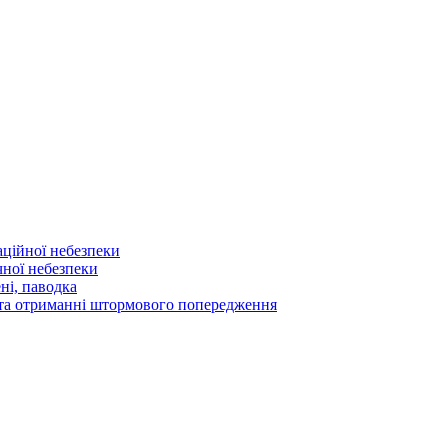
аційної небезпеки
чної небезпеки
ні, паводка
а та отриманні штормового попередження