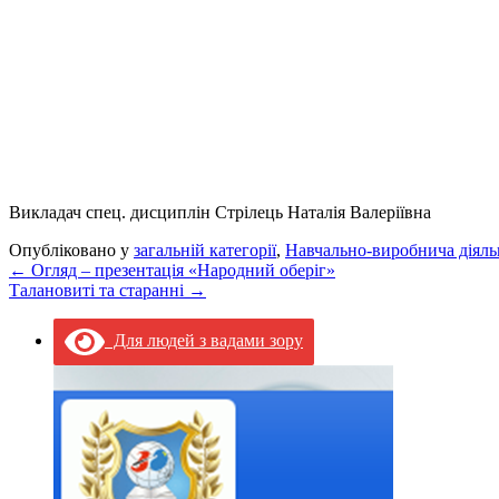
Викладач спец. дисциплін Стрілець Наталія Валеріївна
Опубліковано у
загальній категорії
,
Навчально-виробнича діяль
←
Огляд – презентація «Народний оберіг»
Талановиті та старанні
→
Для людей з вадами зору