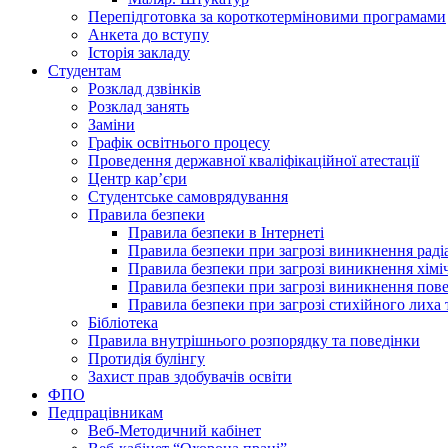
Перепідготовка за короткотерміновими програмами
Анкета до вступу
Історія закладу
Студентам
Розклад дзвінків
Розклад занять
Заміни
Графік освітнього процесу
Проведення державної кваліфікаційної атестації
Центр кар’єри
Студентське самоврядування
Правила безпеки
Правила безпеки в Інтернеті
Правила безпеки при загрозі виникнення раді
Правила безпеки при загрозі виникнення хімі
Правила безпеки при загрозі виникнення пове
Правила безпеки при загрозі стихійного лих
Бібліотека
Правила внутрішнього розпорядку та поведінки
Протидія булінгу
Захист прав здобувачів освіти
ФПО
Педпрацівникам
Веб-Методичний кабінет