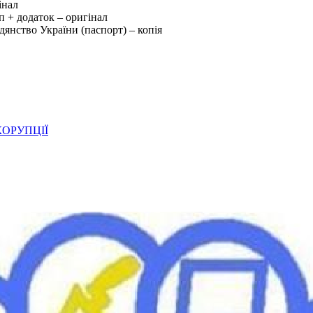
інал
уп + додаток – оригінал
дянство України (паспорт) – копія
ОРУПЦІЇ