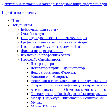
Державний навчальний заклад "Запорізьке вище професійне у
Перейти до контенту
Новини
Вступникам
Інформація для вступу
Онлайн вступ
Набір здобувачів освіти на 2026/2027 рік
Графіки вступних випробувань та зборів
Правила прийому до закладу освіти
Фахова передвища освіта
Інклюзивна професійна освіта
Професії / Спеціальності
Центр кар’єри
Декоратор вітрин. Адміністратор.
Декоратор вітрин. Флорист.
Живописець. Флорист.
Монтажник гіпсокартонних конструкцій. Ли
Оператор з обробки інформації та програмного
Агент з постачання. Оператор комп’ютерного 
Оператор з обробки інформації та програмного
Маляр. Штукатур. Лицювальник-плиточник
Муляр.
Маляр. Штукатур