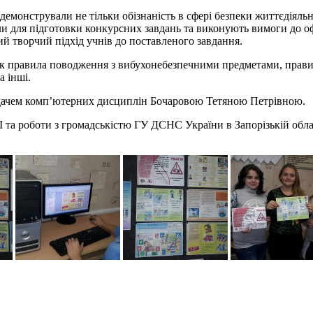
одемонстрували не тільки обізнаність в сфері безпеки життєдіял
и для підготовки конкурсних завдань та виконують вимоги до офо
ний творчий підхід учнів до поставленого завдання.
як правила поводження з вибухонебезпечними предметами, правил
а інші.
адачем комп’ютерних дисциплін Бочаровою Тетяною Петрівною.
МІ та роботи з громадськістю ГУ ДСНС України в Запорізькій обла