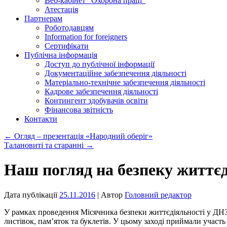
Веб-кабінет “Охорона праці”
Атестація
Партнерам
Роботодавцям
Information for foreigners
Сертифікати
Публічна інформація
Доступ до публічної інформації
Документаційне забезпечення діяльності
Матеріально-технічне забезпечення діяльності
Кадрове забезпечення діяльності
Контингент здобувачів освіти
Фінансова звітність
Контакти
←
Огляд – презентація «Народний оберіг»
Талановиті та старанні
→
Наш погляд на безпеку життєд
Дата публікації
25.11.2016
| Автор
Головний редактор
У рамках проведення Місячника безпеки життєдіяльності у ДН
листівок, пам’яток та буклетів. У цьому заході приймали участ