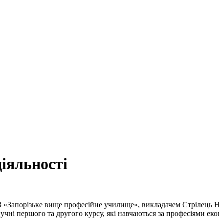
іяльності
З «Запорізьке вище професійне училище», викладачем Стрілець 
ь учні першого та другого курсу, які навчаються за професіями е