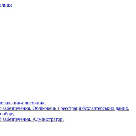
чилище"
цювальник-плиточник.
 забезпечення. Обліковець з реєстрації бухгалтерських даних.
набору.
 забезпечення. Адміністратор.