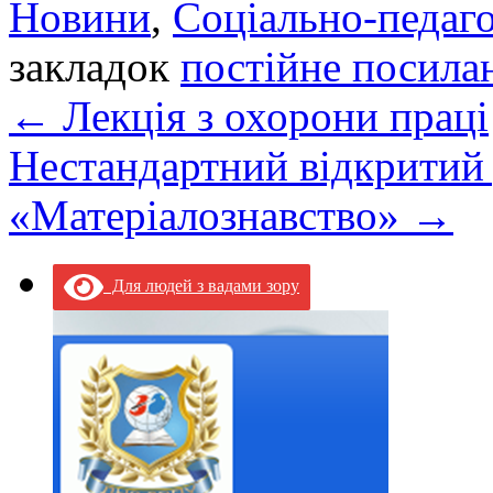
Новини
,
Соціально-педаго
закладок
постійне посила
←
Лекція з охорони праці
Нестандартний відкритий 
«Матеріалознавство»
→
Для людей з вадами зору