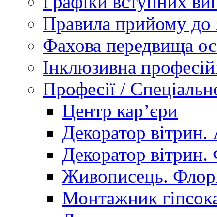
Графіки вступних вип
Правила прийому до 
Фахова передвища ос
Інклюзивна професій
Професії / Спеціальн
Центр кар’єри
Декоратор вітрин. 
Декоратор вітрин. 
Живописець. Флор
Монтажник гіпсока