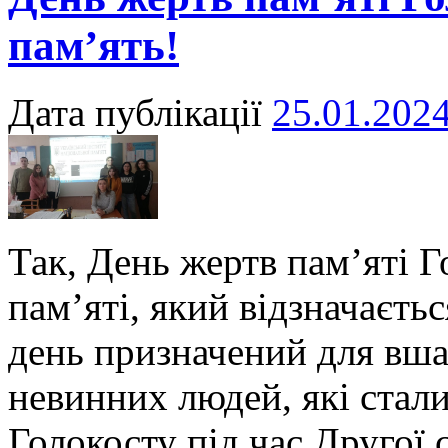
пам’ять!
Дата публікації
25.01.202
Так, День жертв пам’яті 
пам’яті, який відзначаєть
день призначений для вша
невинних людей, які стал
Голокосту під час Другої с