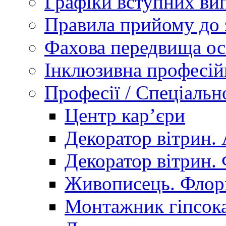
Графіки вступних вип
Правила прийому до 
Фахова передвища ос
Інклюзивна професій
Професії / Спеціальн
Центр кар’єри
Декоратор вітрин. 
Декоратор вітрин. 
Живописець. Флор
Монтажник гіпсока