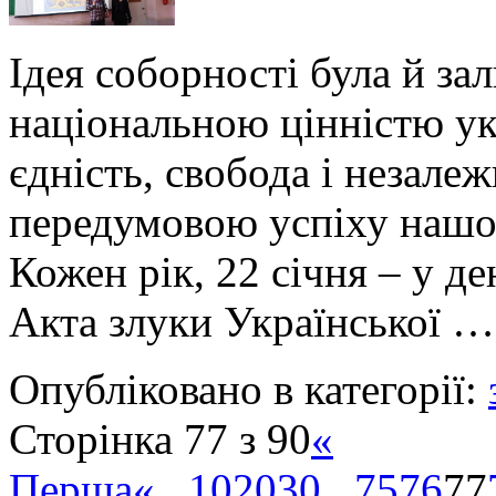
Ідея соборності була й з
національною цінністю укр
єдність, свобода і незалеж
передумовою успіху нашог
Кожен рік, 22 січня – у д
Акта злуки Української 
Опубліковано в категорії:
Сторінка 77 з 90
«
Перша
«
...
10
20
30
...
75
76
77