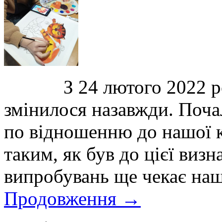
З 24 лютого 2022 року
змінилося назавжди. Поча
по відношенню до нашої кр
таким, як був до цієї визн
випробувань ще чекає наш
Продовження
→