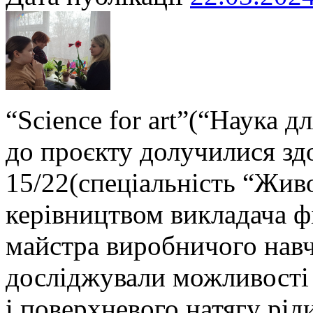
“Science for art”(“Наука д
до проєкту долучилися здо
15/22(спеціальність “Жив
керівництвом викладача ф
майстра виробничого нав
досліджували можливості 
і поверхневого натягу рід