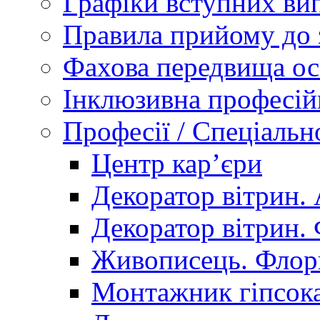
Графіки вступних вип
Правила прийому до 
Фахова передвища ос
Інклюзивна професій
Професії / Спеціальн
Центр кар’єри
Декоратор вітрин. 
Декоратор вітрин. 
Живописець. Флор
Монтажник гіпсока