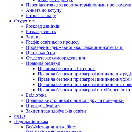
Перепідготовка за короткотерміновими програмами
Анкета до вступу
Історія закладу
Студентам
Розклад дзвінків
Розклад занять
Заміни
Графік освітнього процесу
Проведення державної кваліфікаційної атестації
Центр кар’єри
Студентське самоврядування
Правила безпеки
Правила безпеки в Інтернеті
Правила безпеки при загрозі виникнення раді
Правила безпеки при загрозі виникнення хімі
Правила безпеки при загрозі виникнення пове
Правила безпеки при загрозі стихійного лих
Бібліотека
Правила внутрішнього розпорядку та поведінки
Протидія булінгу
Захист прав здобувачів освіти
ФПО
Педпрацівникам
Веб-Методичний кабінет