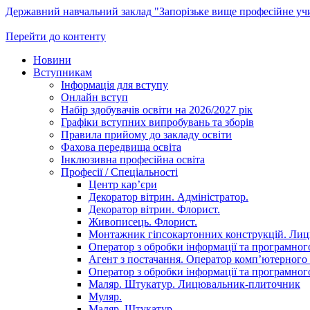
Державний навчальний заклад "Запорізьке вище професійне у
Перейти до контенту
Новини
Вступникам
Інформація для вступу
Онлайн вступ
Набір здобувачів освіти на 2026/2027 рік
Графіки вступних випробувань та зборів
Правила прийому до закладу освіти
Фахова передвища освіта
Інклюзивна професійна освіта
Професії / Спеціальності
Центр кар’єри
Декоратор вітрин. Адміністратор.
Декоратор вітрин. Флорист.
Живописець. Флорист.
Монтажник гіпсокартонних конструкцій. Ли
Оператор з обробки інформації та програмного
Агент з постачання. Оператор комп’ютерного 
Оператор з обробки інформації та програмного
Маляр. Штукатур. Лицювальник-плиточник
Муляр.
Маляр. Штукатур