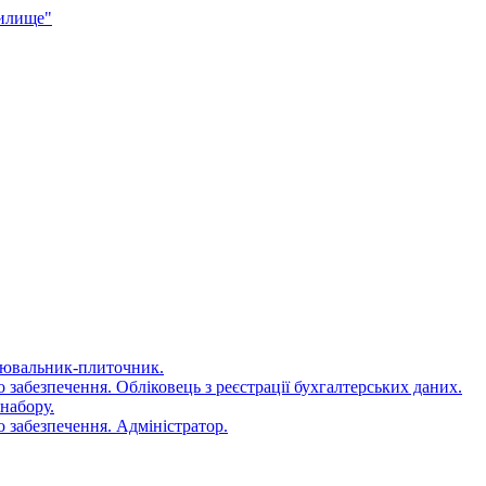
чилище"
цювальник-плиточник.
 забезпечення. Обліковець з реєстрації бухгалтерських даних.
набору.
 забезпечення. Адміністратор.