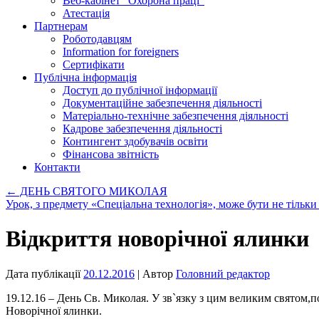
Веб-кабінет “Охорона праці”
Атестація
Партнерам
Роботодавцям
Information for foreigners
Сертифікати
Публічна інформація
Доступ до публічної інформації
Документаційне забезпечення діяльності
Матеріально-технічне забезпечення діяльності
Кадрове забезпечення діяльності
Контингент здобувачів освіти
Фінансова звітність
Контакти
←
ДЕНЬ СВЯТОГО МИКОЛАЯ
Урок, з предмету «Спеціальна технологія», може бути не тільки
Відкриття новорічної ялинки
Дата публікації
20.12.2016
| Автор
Головний редактор
19.12.16 – День Св. Миколая. У зв`язку з цим великим святом,по
Новорічної ялинки.