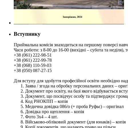
Вступнику
Приймальна комісія знаходиться на першому поверсі навч
Часи роботи: з 8-00 до 16-00 (вихідні – субота та неділя),
+38 (061) 222-98-51
+38 (061) 222-99-78
+38 (068) 110-59-03
+38 (050) 087-27-15
Для вступу для здобуття професійної освіти необхідно на
Заява / згода на обробку персональних даних – ориг
Документ про освіту, на базі якого відбувається вст
Документ, що посвідчує особу та підтверджує грома
Код РНОКПП – копія
Медична довідка 086/о (+ проба Руфьє) – оригінал
Довідка про щеплення – копія
Фото 3х4 – 4 шт.
Військово-обліковий документ (для юнаків) – копія
Копії документів, що надають право на пільги.