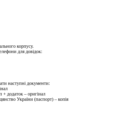
ального корпусу.
 телефони для довідок:
дати наступні документи:
інал
уп + додаток – оригінал
дянство України (паспорт) – копія