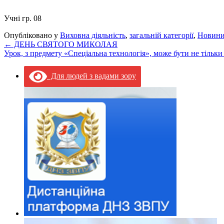
Учні гр. 08
Опубліковано у
Виховна діяльність
,
загальній категорії
,
Новин
←
ДЕНЬ СВЯТОГО МИКОЛАЯ
Урок, з предмету «Спеціальна технологія», може бути не тільки
Для людей з вадами зору