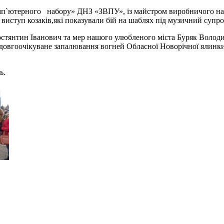
омп`ютерного набору» ДНЗ «ЗВПУ», із майстром виробничого на
виступ козаків,які показували бій на шаблях під музичний супро
 Костянтин Іванович та мер нашого улюбленого міста Буряк Волод
сь довгоочікуване запалювання вогней Обласної Новорічної ялин
ь.