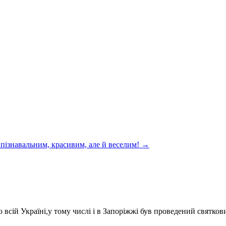
 пізнавальним, красивим, але й веселим!
→
 всій Україні,у тому числі і в Запоріжжі був проведений святков