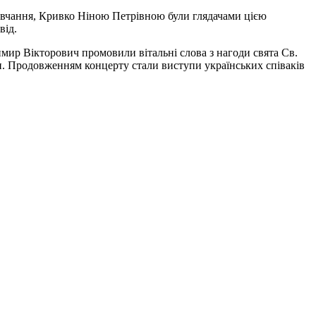
вчання, Кривко Ніною Петрівною були глядачами цією
від.
имир Вікторович промовили вітальні слова з нагоди свята Св.
ки. Продовженням концерту стали виступи українських співаків