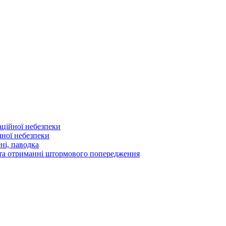
аційної небезпеки
чної небезпеки
ні, паводка
а та отриманні штормового попередження