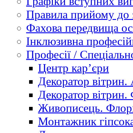
Графіки вступних вип
Правила прийому до 
Фахова передвища ос
Інклюзивна професій
Професії / Спеціальн
Центр кар’єри
Декоратор вітрин. 
Декоратор вітрин. 
Живописець. Флор
Монтажник гіпсока