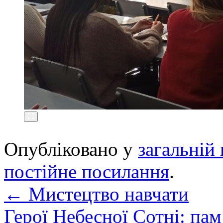
Опубліковано у
загальній 
постійне посилання
.
←
Мистецтво навчати
Герої Небесної Сотні: па