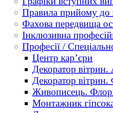
Графіки вступних вип
Правила прийому до 
Фахова передвища ос
Інклюзивна професій
Професії / Спеціальн
Центр кар’єри
Декоратор вітрин. 
Декоратор вітрин. 
Живописець. Флор
Монтажник гіпсока