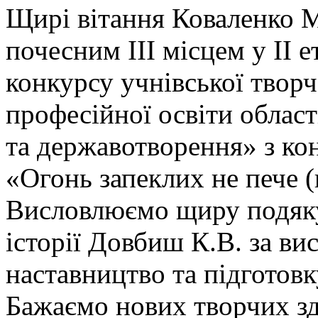
Щирі вітання Коваленко Ма
почесним III місцем у ІІ 
конкурсу учнівської творч
професійної освіти област
та державотворення» з к
«Огонь запеклих не пече 
Висловлюємо щиру подяку 
історії Довбиш К.В. за ви
наставництво та підготов
Бажаємо нових творчих зд