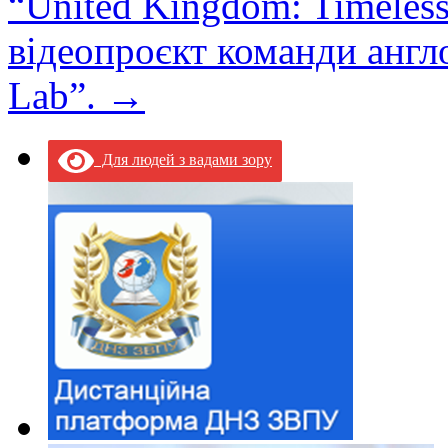
“United Kingdom: Timeless 
відеопроєкт команди англ
Lab”.
→
Для людей з вадами зору