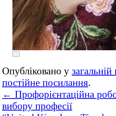
Опубліковано у
загальній 
постійне посилання
.
←
Профорієнтаційна робо
вибору професії