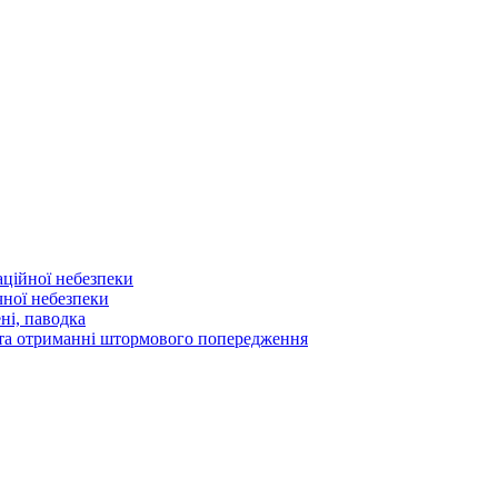
аційної небезпеки
чної небезпеки
ні, паводка
а та отриманні штормового попередження