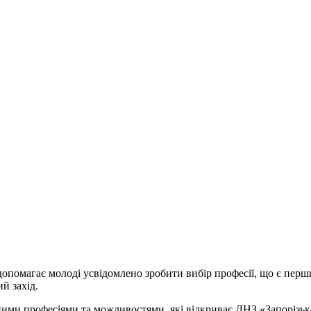
опомагає молоді усвідомлено зробити вибір професії, що є перш
й захід.
ними професіями та можливостями, які відкриває ДНЗ «Запорізьк