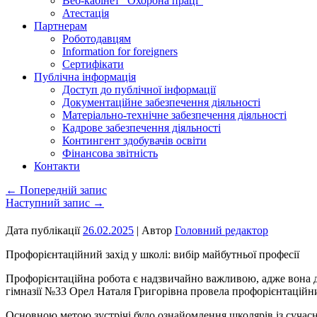
Веб-кабінет “Охорона праці”
Атестація
Партнерам
Роботодавцям
Information for foreigners
Сертифікати
Публічна інформація
Доступ до публічної інформації
Документаційне забезпечення діяльності
Матеріально-технічне забезпечення діяльності
Кадрове забезпечення діяльності
Контингент здобувачів освіти
Фінансова звітність
Контакти
←
Попередній запис
Наступний запис
→
Дата публікації
26.02.2025
| Автор
Головний редактор
Профорієнтаційний захід у школі: вибір майбутньої професії
Профорієнтаційна робота є надзвичайно важливою, адже вона д
гімназії №33 Орел Наталя Григорівна провела профорієнтаційни
Основною метою зустрічі було ознайомлення школярів із сучас