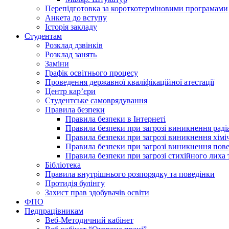
Перепідготовка за короткотерміновими програмами
Анкета до вступу
Історія закладу
Студентам
Розклад дзвінків
Розклад занять
Заміни
Графік освітнього процесу
Проведення державної кваліфікаційної атестації
Центр кар’єри
Студентське самоврядування
Правила безпеки
Правила безпеки в Інтернеті
Правила безпеки при загрозі виникнення раді
Правила безпеки при загрозі виникнення хімі
Правила безпеки при загрозі виникнення пове
Правила безпеки при загрозі стихійного лих
Бібліотека
Правила внутрішнього розпорядку та поведінки
Протидія булінгу
Захист прав здобувачів освіти
ФПО
Педпрацівникам
Веб-Методичний кабінет