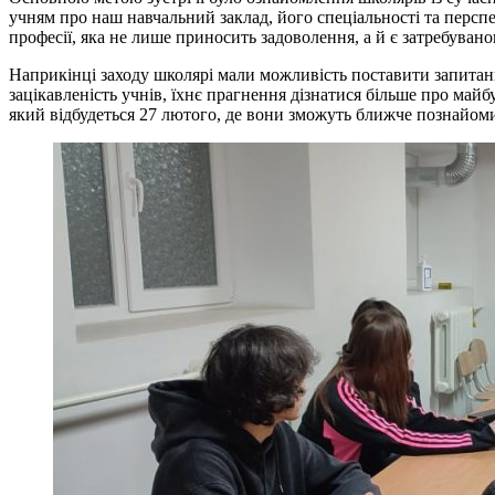
учням про наш навчальний заклад, його спеціальності та персп
професії, яка не лише приносить задоволення, а й є затребувано
Наприкінці заходу школярі мали можливість поставити запитан
зацікавленість учнів, їхнє прагнення дізнатися більше про май
який відбудеться 27 лютого, де вони зможуть ближче познайом