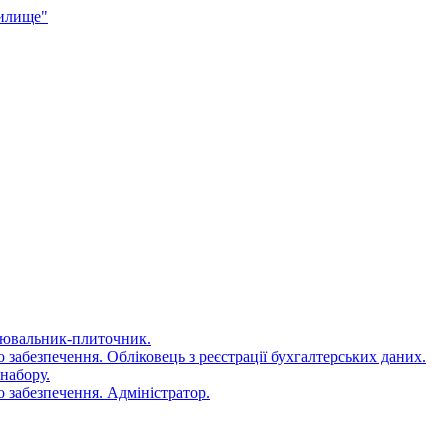
чилище"
цювальник-плиточник.
 забезпечення. Обліковець з реєстрації бухгалтерських даних.
набору.
 забезпечення. Адміністратор.