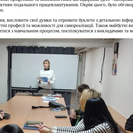
ективи подальшого працевлаштування. Окрім цього, було обговор
ю.
ня, висловити свої думки та отримати буклети з детальною інфо
бутні професії та можливості для самореалізації. Також майбутні
итися з навчальним процесом, поспілкуватися з викладачами та 