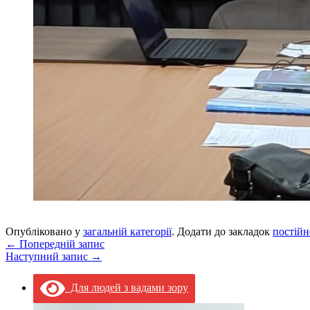
Опубліковано у
загальній категорії
. Додати до закладок
постійн
←
Попередній запис
Наступний запис
→
Для людей з вадами зору