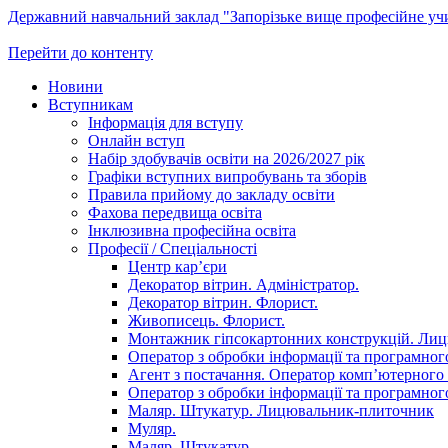
Державний навчальний заклад "Запорізьке вище професійне у
Перейти до контенту
Новини
Вступникам
Інформація для вступу
Онлайн вступ
Набір здобувачів освіти на 2026/2027 рік
Графіки вступних випробувань та зборів
Правила прийому до закладу освіти
Фахова передвища освіта
Інклюзивна професійна освіта
Професії / Спеціальності
Центр кар’єри
Декоратор вітрин. Адміністратор.
Декоратор вітрин. Флорист.
Живописець. Флорист.
Монтажник гіпсокартонних конструкцій. Ли
Оператор з обробки інформації та програмного
Агент з постачання. Оператор комп’ютерного 
Оператор з обробки інформації та програмного
Маляр. Штукатур. Лицювальник-плиточник
Муляр.
Маляр. Штукатур