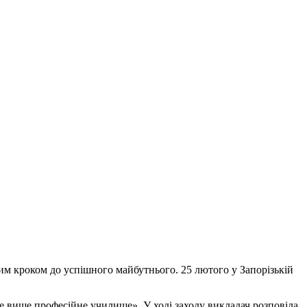
им кроком до успішного майбутнього. 25 лютого у Запорізькій
е вище професійне училище». У ході заходу викладач
розповіла