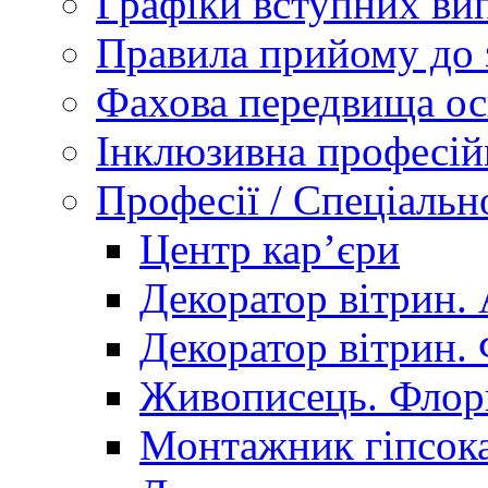
Графіки вступних вип
Правила прийому до 
Фахова передвища ос
Інклюзивна професій
Професії / Спеціальн
Центр кар’єри
Декоратор вітрин. 
Декоратор вітрин. 
Живописець. Флор
Монтажник гіпсока