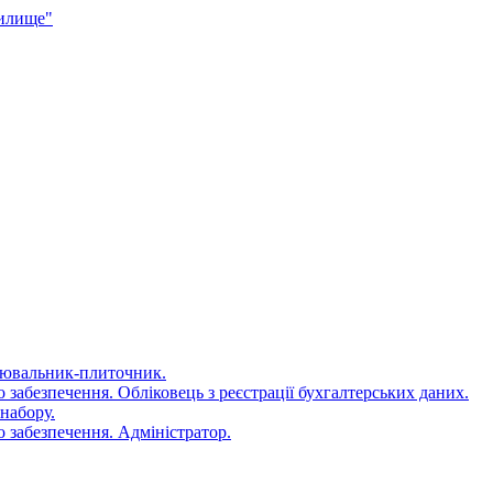
чилище"
цювальник-плиточник.
 забезпечення. Обліковець з реєстрації бухгалтерських даних.
набору.
 забезпечення. Адміністратор.