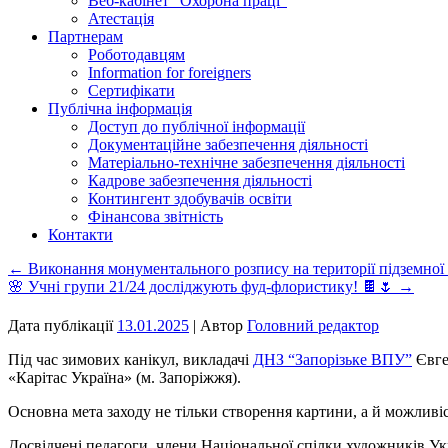
Веб-кабінет “Охорона праці”
Атестація
Партнерам
Роботодавцям
Information for foreigners
Сертифікати
Публічна інформація
Доступ до публічної інформації
Документаційне забезпечення діяльності
Матеріально-технічне забезпечення діяльності
Кадрове забезпечення діяльності
Контингент здобувачів освіти
Фінансова звітність
Контакти
←
Виконання монументального розпису на території підземно
🌸 Учні групи 21/24 досліджують фуд-флористику! 🍫🌷
→
Дата публікації
13.01.2025
| Автор
Головний редактор
Під час зимових канікул, викладачі
ДНЗ “Запорізьке ВПУ”
Євге
«Карітас Україна» (м. Запоріжжя).
Основна мета заходу не тільки створення картини, а й можливіст
Досвідчені педагоги, члени Національної спілки художників У