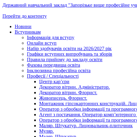
Державний навчальний заклад "Запорізьке вище професійне у
Перейти до контенту
Новини
Вступникам
Інформація для вступу
Онлайн вступ
Набір здобувачів освіти на 2026/2027 рік
Графіки вступних випробувань та зборів
Правила прийому до закладу освіти
Фахова передвища освіта
Інклюзивна професійна освіта
Професії / Спеціальності
Центр кар’єри
Декоратор вітрин. Адміністратор.
Декоратор вітрин. Флорист.
Живописець. Флорист.
Монтажник гіпсокартонних конструкцій. Ли
Оператор з обробки інформації та програмного
Агент з постачання. Оператор комп’ютерного 
Оператор з обробки інформації та програмного
Маляр. Штукатур. Лицювальник-плиточник
Муляр.
Маляр. Штукатур