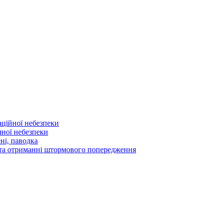
аційної небезпеки
чної небезпеки
ні, паводка
а та отриманні штормового попередження