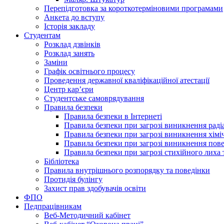
Перепідготовка за короткотерміновими програмами
Анкета до вступу
Історія закладу
Студентам
Розклад дзвінків
Розклад занять
Заміни
Графік освітнього процесу
Проведення державної кваліфікаційної атестації
Центр кар’єри
Студентське самоврядування
Правила безпеки
Правила безпеки в Інтернеті
Правила безпеки при загрозі виникнення раді
Правила безпеки при загрозі виникнення хімі
Правила безпеки при загрозі виникнення пове
Правила безпеки при загрозі стихійного лих
Бібліотека
Правила внутрішнього розпорядку та поведінки
Протидія булінгу
Захист прав здобувачів освіти
ФПО
Педпрацівникам
Веб-Методичний кабінет