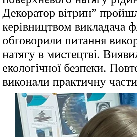
Декоратор вітрин” пройшл
керівництвом викладача ф
обговорили питання вико
натягу в мистецтві. Вияви
екологічної безпеки. Повт
виконали практичну частин