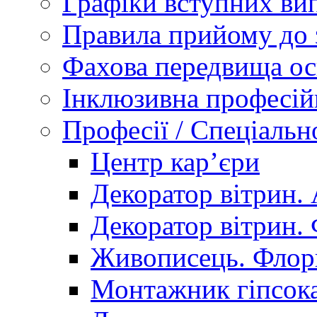
Графіки вступних вип
Правила прийому до 
Фахова передвища ос
Інклюзивна професій
Професії / Спеціальн
Центр кар’єри
Декоратор вітрин. 
Декоратор вітрин. 
Живописець. Флор
Монтажник гіпсока