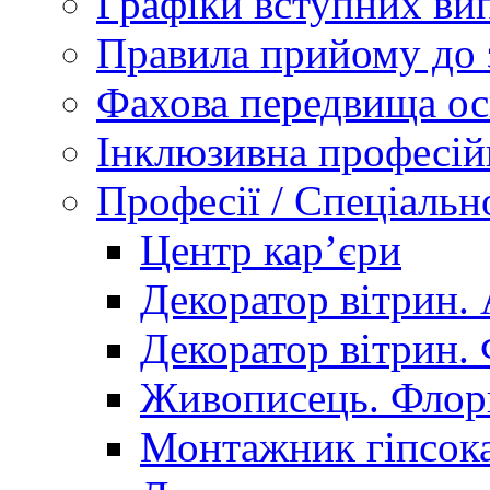
Графіки вступних вип
Правила прийому до 
Фахова передвища ос
Інклюзивна професій
Професії / Спеціальн
Центр кар’єри
Декоратор вітрин. 
Декоратор вітрин. 
Живописець. Флор
Монтажник гіпсока