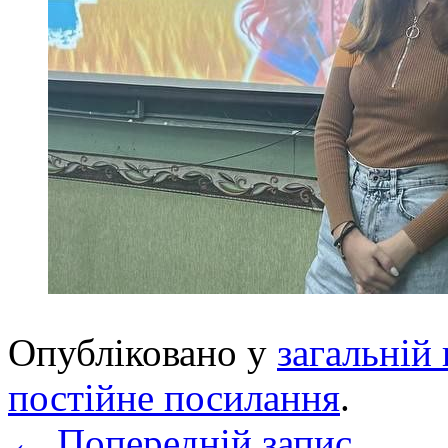
Опубліковано у
загальній 
постійне посилання
.
←
Попередній запис