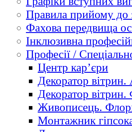
Графіки вступних вип
Правила прийому до 
Фахова передвища ос
Інклюзивна професій
Професії / Спеціальн
Центр кар’єри
Декоратор вітрин. 
Декоратор вітрин. 
Живописець. Флор
Монтажник гіпсока