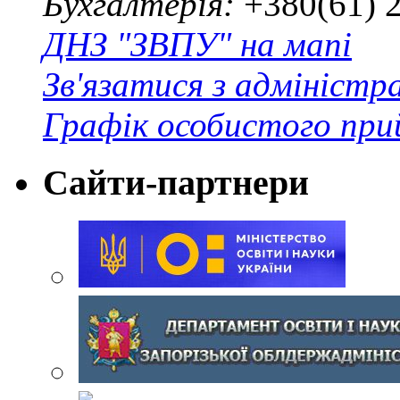
Бухгалтерія:
+380(61) 
ДНЗ "ЗВПУ" на мапі
Зв'язатися з адміністр
Графік особистого при
Сайти-партнери