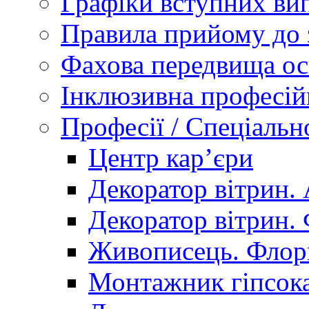
Графіки вступних вип
Правила прийому до 
Фахова передвища ос
Інклюзивна професій
Професії / Спеціальн
Центр кар’єри
Декоратор вітрин. 
Декоратор вітрин. 
Живописець. Флор
Монтажник гіпсока