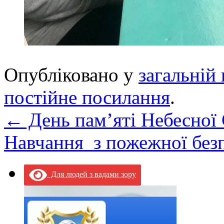
Опубліковано у
загальній 
постійне посилання
.
←
День пам’яті Небесної 
Навчання з пожежної без
Для людей з вадами зору