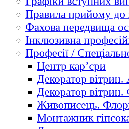
Графіки вступних вип
Правила прийому до 
Фахова передвища ос
Інклюзивна професій
Професії / Спеціальн
Центр кар’єри
Декоратор вітрин. 
Декоратор вітрин. 
Живописець. Флор
Монтажник гіпсока