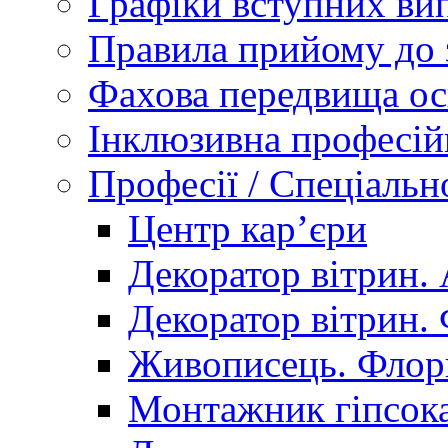
Графіки вступних вип
Правила прийому до 
Фахова передвища ос
Інклюзивна професій
Професії / Спеціальн
Центр кар’єри
Декоратор вітрин. 
Декоратор вітрин. 
Живописець. Флор
Монтажник гіпсока