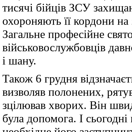
тисячі бійців ЗСУ захищаю
охороняють її кордони на з
Загальне професійне свято
військовослужбовців давн
і шану.
Також 6 грудня відзначає
визволяв полонених, рятув
зцілював хворих. Він швид
була допомога. І сьогодні
необхідне його заступниц