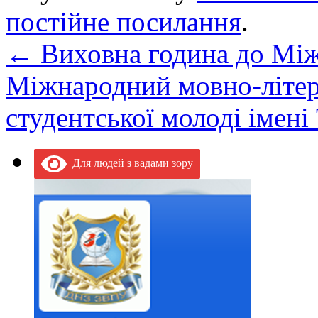
постійне посилання
.
←
Виховна година до Між
Міжнародний мовно-літера
студентської молоді імен
Для людей з вадами зору