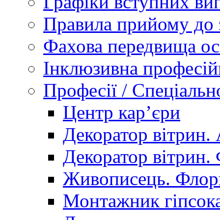
Графіки вступних вип
Правила прийому до 
Фахова передвища ос
Інклюзивна професій
Професії / Спеціальн
Центр кар’єри
Декоратор вітрин. 
Декоратор вітрин. 
Живописець. Флор
Монтажник гіпсока