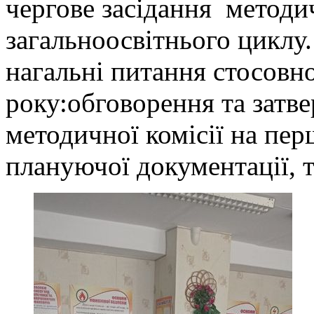
чергове засідання методич
загальноосвітнього циклу.
нагальні питання стосовн
року:обговорення та затв
методичної комісії на пе
плануючої документації, 