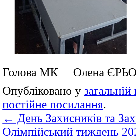
Голова МК Олена ЄР
Опубліковано у
загальній 
постійне посилання
.
←
День Захисників та За
Олімпійський тиждень 2