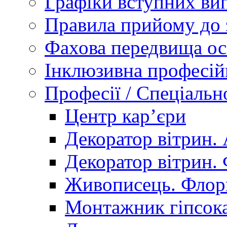
Графіки вступних вип
Правила прийому до 
Фахова передвища ос
Інклюзивна професій
Професії / Спеціальн
Центр кар’єри
Декоратор вітрин. 
Декоратор вітрин. 
Живописець. Флор
Монтажник гіпсока