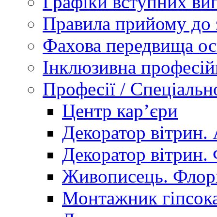
Графіки вступних вип
Правила прийому до 
Фахова передвища ос
Інклюзивна професій
Професії / Спеціальн
Центр кар’єри
Декоратор вітрин. 
Декоратор вітрин. 
Живописець. Флор
Монтажник гіпсока