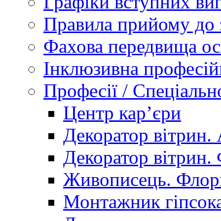
Графіки вступних вип
Правила прийому до 
Фахова передвища ос
Інклюзивна професій
Професії / Спеціальн
Центр кар’єри
Декоратор вітрин. 
Декоратор вітрин. 
Живописець. Флор
Монтажник гіпсока