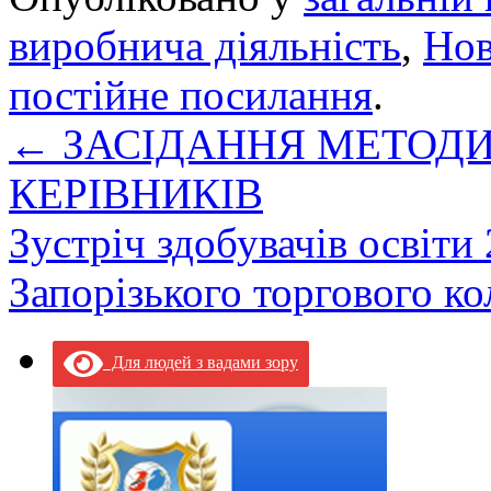
виробнича діяльність
,
Но
постійне посилання
.
←
ЗАСІДАННЯ МЕТОДИ
КЕРІВНИКІВ
Зустріч здобувачів освіти
Запорізького торгового 
Для людей з вадами зору