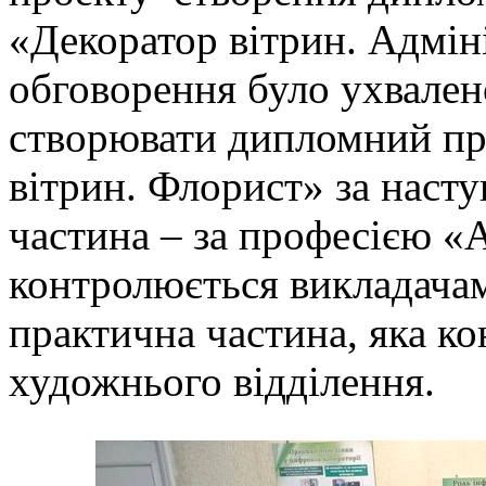
«Декоратор вітрин. Адміні
обговорення було ухвален
створювати дипломний пр
вітрин. Флорист» за наст
частина – за професією «А
контролюється викладачам
практична частина, яка к
художнього відділення.