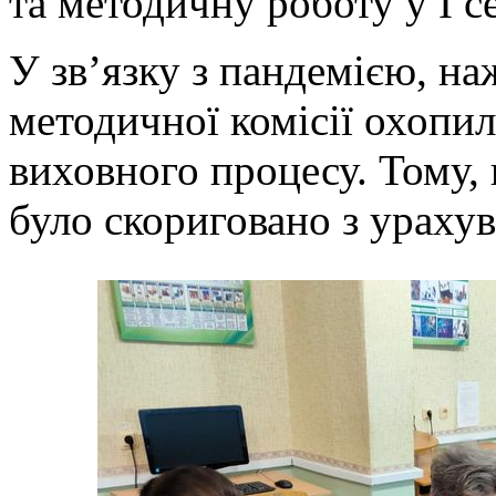
та методичну роботу у І с
У зв’язку з пандемією, наж
методичної комісії охопил
виховного процесу. Тому,
було скориговано з урахув