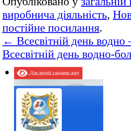
Опубліковано у
загальній 
виробнича діяльність
,
Но
постійне посилання
.
←
Всесвітній день водно 
Всесвітній день водно-бо
Для людей з вадами зору