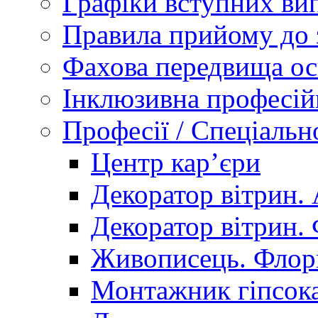
Графіки вступних вип
Правила прийому до 
Фахова передвища ос
Інклюзивна професій
Професії / Спеціальн
Центр кар’єри
Декоратор вітрин. 
Декоратор вітрин. 
Живописець. Флор
Монтажник гіпсока