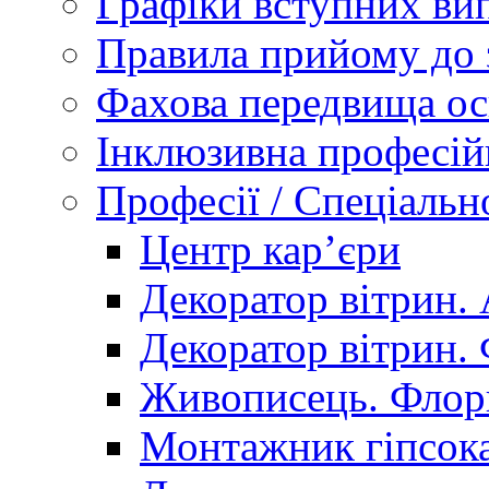
Графіки вступних вип
Правила прийому до 
Фахова передвища ос
Інклюзивна професій
Професії / Спеціальн
Центр кар’єри
Декоратор вітрин. 
Декоратор вітрин. 
Живописець. Флор
Монтажник гіпсока