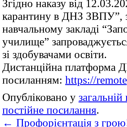
Згідно наказу від 12.03.
карантину в ДНЗ ЗВПУ”, 
навчальному закладі “Зап
училище” запроваджуєтьс
зі здобувачами освіти.
Дистанційна платформа Д
посиланням:
https://remot
Опубліковано у
загальній 
постійне посилання
.
←
Профорієнтація з грою