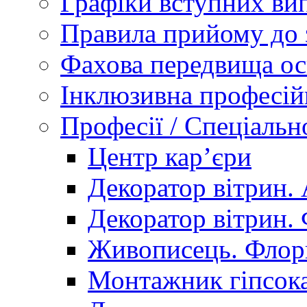
Графіки вступних вип
Правила прийому до 
Фахова передвища ос
Інклюзивна професій
Професії / Спеціальн
Центр кар’єри
Декоратор вітрин. 
Декоратор вітрин. 
Живописець. Флор
Монтажник гіпсока