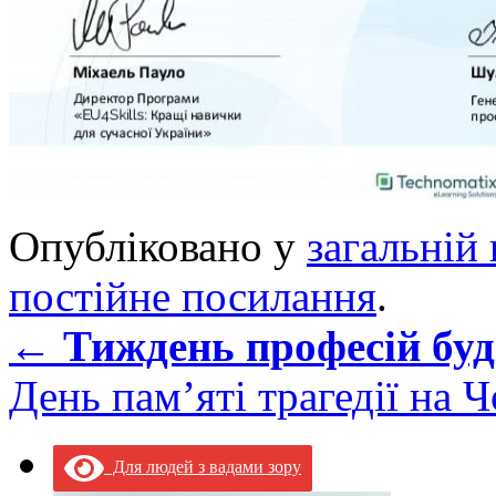
Опубліковано у
загальній 
постійне посилання
.
←
Тиждень професій бу
День пам’яті трагедії на
Для людей з вадами зору