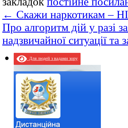
закладок
постійне посила
←
Скажи наркотикам – НІ
Про алгоритм дій у разі з
надзвичайної ситуації та 
Для людей з вадами зору