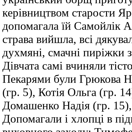
керівництвом старости Яро
допомагала їй Самойлік Ал
страва вийшла, всі дякува
духмяні, смачні пиріжки 
Дівчата самі вчиняли тіст
Пекарями були Грюкова На
(гр. 5), Котія Ольга (гр. 1
Домашенко Надія (гр. 15),
Допомагали і хлопці в підг
виховного заходу: Тимофе