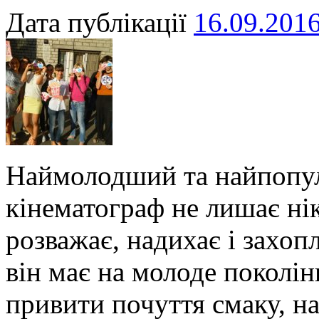
Дата публікації
16.09.201
Наймолодший та найпопул
кінематограф не лишає ні
розважає, надихає і захо
він має на молоде поколі
привити почуття смаку, н