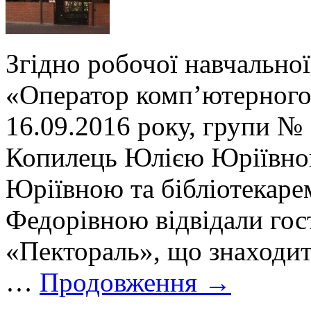
Згідно робочої навчальної
«Оператор комп’ютерного 
16.09.2016 року, групи № 
Копилець Юлією Юріївно
Юріївною та бібліотекар
Федорівною відвідали го
«Пектораль», що знаходит
…
Продовження
→