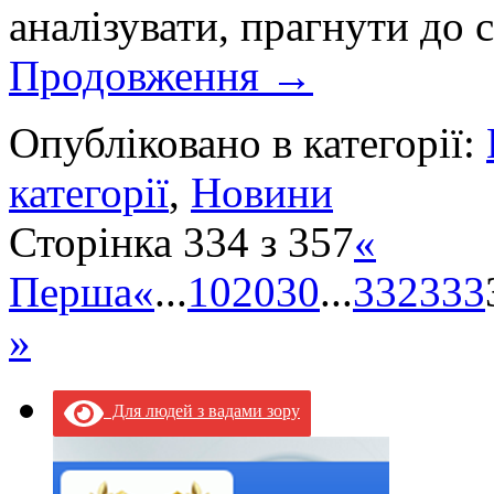
аналізувати, прагнути до
Продовження
→
Опубліковано в категорії:
категорії
,
Новини
Сторінка 334 з 357
«
Перша
«
...
10
20
30
...
332
333
»
Для людей з вадами зору