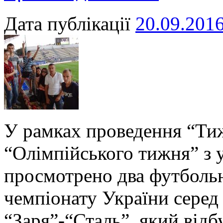
Дата публікації
20.09.201
У рамках проведення “Тиж
“Олімпійського тижня” з
просмотрено два футбольн
чемпіонату України серед
“Заря”-“Сталь”, який відб