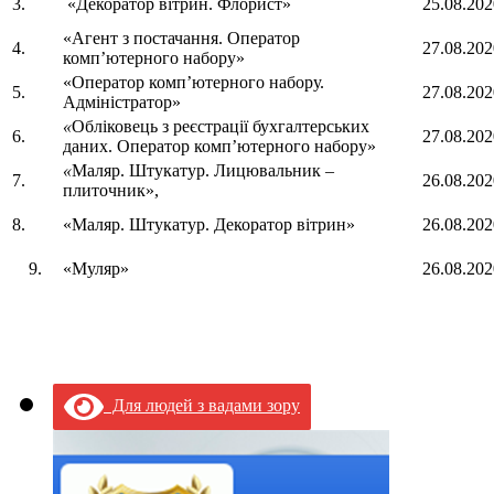
3.
«Декоратор вітрин. Флорист»
25.08.202
«Агент з постачання. Оператор
4.
27.08.202
комп’ютерного набору»
«Оператор комп’ютерного набору.
5.
27.08.202
Адміністратор»
«
Обліковець з реєстрації бухгалтерських
6.
27.08.202
даних. Оператор комп’ютерного набору»
«
Маляр. Штукатур. Лицювальник –
7.
26.08.202
плиточник»,
8.
«Маляр. Штукатур. Декоратор вітрин»
26.08.202
9.
«Муляр»
26.08.202
Для людей з вадами зору