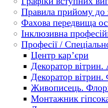
Графіки вступних вип
Правила прийому до 
Фахова передвища ос
Інклюзивна професій
Професії / Спеціальн
Центр кар’єри
Декоратор вітрин. 
Декоратор вітрин. 
Живописець. Флор
Монтажник гіпсока