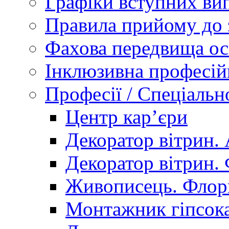
Графіки вступних вип
Правила прийому до 
Фахова передвища ос
Інклюзивна професій
Професії / Спеціальн
Центр кар’єри
Декоратор вітрин. 
Декоратор вітрин. 
Живописець. Флор
Монтажник гіпсока