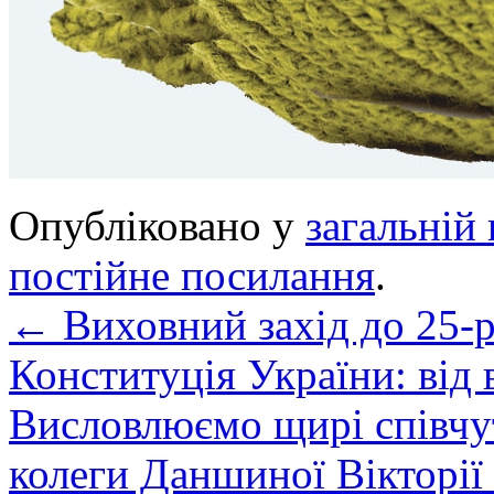
Опубліковано у
загальній 
постійне посилання
.
←
Виховний захід до 25-р
Конституція України: від 
Висловлюємо щирі співчут
колеги Даншиної Вікторії