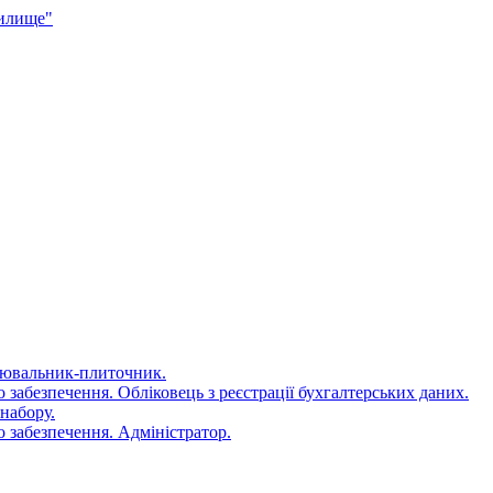
чилище"
цювальник-плиточник.
 забезпечення. Обліковець з реєстрації бухгалтерських даних.
набору.
 забезпечення. Адміністратор.