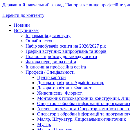
Державний навчальний заклад "Запорізьке вище професійне у
Перейти до контенту
Новини
Вступникам
Інформація для вступу
Онлайн вступ
Набір здобувачів освіти на 2026/2027 рік
Графіки вступних випробувань та зборів
Правила прийому до закладу освіти
Фахова передвища освіта
Інклюзивна професійна освіта
Професії / Спеціальності
Центр кар’єри
Декоратор вітрин. Адміністратор.
Декоратор вітрин. Флорист.
Живописець. Флорист.
Монтажник гіпсокартонних конструкцій. Ли
Оператор з обробки інформації та програмного
Агент з постачання. Оператор комп’ютерного 
Оператор з обробки інформації та програмного
Маляр. Штукатур. Лицювальник-плиточник
Муляр.
Маляр. Штукатур