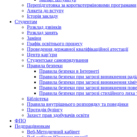
Перепідготовка за короткотерміновими програмами
Анкета до вступу
Історія закладу
Студентам
Розклад дзвінків
Розклад занять
Заміни
Графік освітнього процесу
Проведення державної кваліфікаційної атестації
Центр кар’єри
Студентське самоврядування
Правила безпеки
Правила безпеки в Інтернеті
Правила безпеки при загрозі виникнення раді
Правила безпеки при загрозі виникнення хімі
Правила безпеки при загрозі виникнення пове
Правила безпеки при загрозі стихійного лих
Бібліотека
Правила внутрішнього розпорядку та поведінки
Протидія булінгу
Захист прав здобувачів освіти
ФПО
Педпрацівникам
Веб-Методичний кабінет