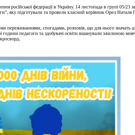
нення російської федерації в Україну. 14 листопада в групі 05
оги”, яку підготували та провели класний керівник Орел Наталя
ими переживаннями, спогадами, розповів, що для нього значать ці
ої години педагоги та здобувачі освіти вшанували хвилиною мовч
 кросворд.