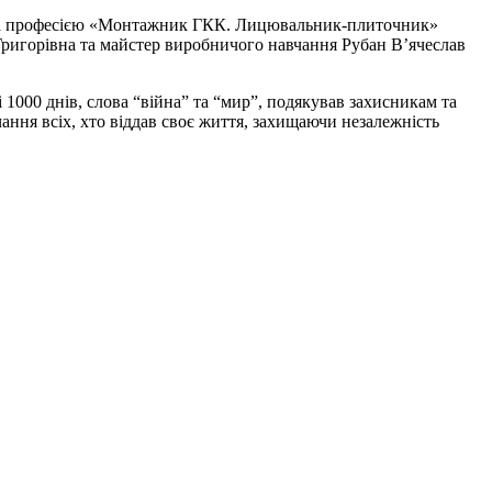
/23 за професією «Монтажник ГКК. Лицювальник-плиточник»
 Григорівна та майстер виробничого навчання Рубан В’ячеслав
 1000 днів, слова “війна” та “мир”, подякував захисникам та
ання всіх, хто віддав своє життя, захищаючи незалежність