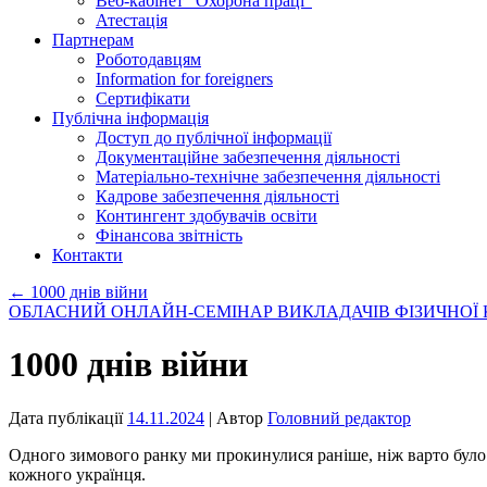
Веб-кабінет “Охорона праці”
Атестація
Партнерам
Роботодавцям
Information for foreigners
Сертифікати
Публічна інформація
Доступ до публічної інформації
Документаційне забезпечення діяльності
Матеріально-технічне забезпечення діяльності
Кадрове забезпечення діяльності
Контингент здобувачів освіти
Фінансова звітність
Контакти
←
1000 днів війни
ОБЛАСНИЙ ОНЛАЙН-СЕМІНАР ВИКЛАДАЧІВ ФІЗИЧНОЇ
1000 днів війни
Дата публікації
14.11.2024
| Автор
Головний редактор
Одного зимового ранку ми прокинулися раніше, ніж варто було
кожного українця.