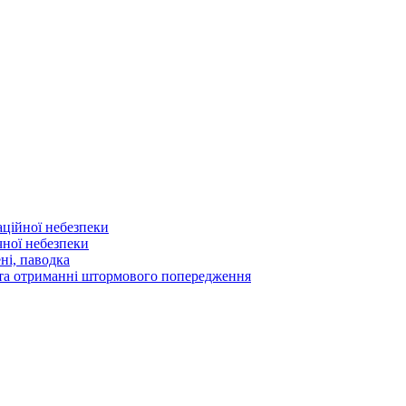
аційної небезпеки
чної небезпеки
ні, паводка
а та отриманні штормового попередження