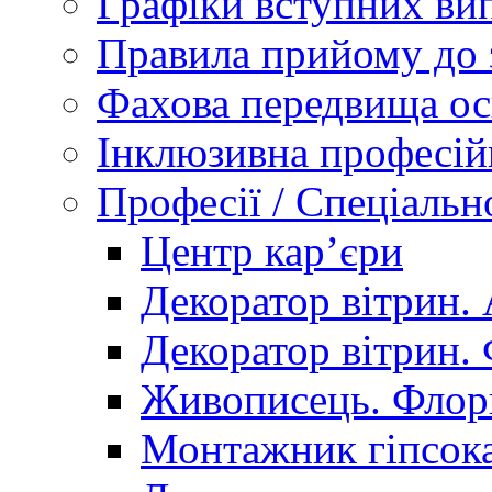
Графіки вступних вип
Правила прийому до 
Фахова передвища ос
Інклюзивна професій
Професії / Спеціальн
Центр кар’єри
Декоратор вітрин. 
Декоратор вітрин. 
Живописець. Флор
Монтажник гіпсока