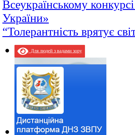
Всеукраїнському конкурсі
України»
“Толерантність врятує сві
Для людей з вадами зору