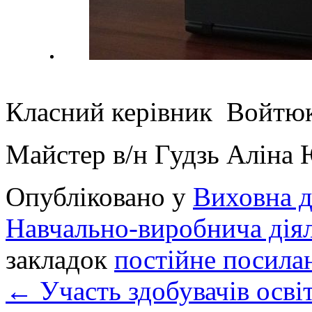
Класний керівник Войтюк
Майстер в/н Гудзь Аліна 
Опубліковано у
Виховна д
Навчально-виробнича діял
закладок
постійне посила
←
Участь здобувачів осв