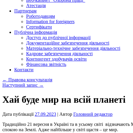
Веб-кабінет “Охорона праці”
Атестація
Партнерам
Роботодавцям
Information for foreigners
Сертифікати
Публічна інформація
Доступ до публічної інформації
Документаційне забезпечення діяльності
Матеріально-технічне забезпечення діяльності
Кадрове забезпечення діяльності
Контингент здобувачів освіти
Фінансова звітність
Контакти
←
Правова консультація
Наступний запис
→
Хай буде мир на всій планеті
Дата публікації
27.09.2023
| Автор
Головний редактор
Традиційно 21 вересня
в Україні та в усьому світі відзначают
спокою на Землі. Адже найбільше у світі щастя – це мир.