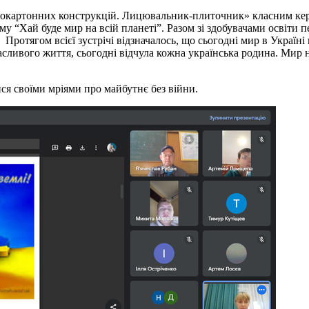
псокартонних конструкцій. Лицювальник-плиточник» класним ке
 “Хай буде мир на всій планеті”. Разом зі здобувачами освіти п
 Протягом всієї зустрічі відзначалось, що сьогодні мир в Україн
асливого життя, сьогодні відчула кожна українська родина. Мир 
я своїми мріями про майбутнє без війни.