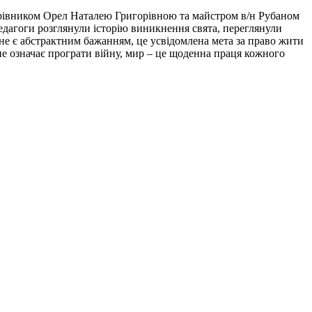
рівником Орел Наталею Григорівною та майстром в/н Рубаном
едагоги розглянули історію виникнення свята, переглянули
і не є абстрактним бажанням, це усвідомлена мета за право жити
не означає програти війну, мир – це щоденна праця кожного