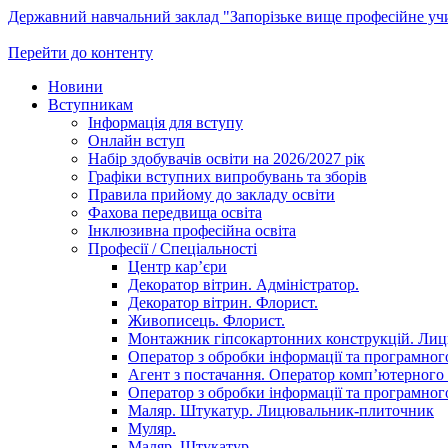
Державний навчальний заклад "Запорізьке вище професійне у
Перейти до контенту
Новини
Вступникам
Інформація для вступу
Онлайн вступ
Набір здобувачів освіти на 2026/2027 рік
Графіки вступних випробувань та зборів
Правила прийому до закладу освіти
Фахова передвища освіта
Інклюзивна професійна освіта
Професії / Спеціальності
Центр кар’єри
Декоратор вітрин. Адміністратор.
Декоратор вітрин. Флорист.
Живописець. Флорист.
Монтажник гіпсокартонних конструкцій. Ли
Оператор з обробки інформації та програмного
Агент з постачання. Оператор комп’ютерного 
Оператор з обробки інформації та програмного
Маляр. Штукатур. Лицювальник-плиточник
Муляр.
Маляр. Штукатур