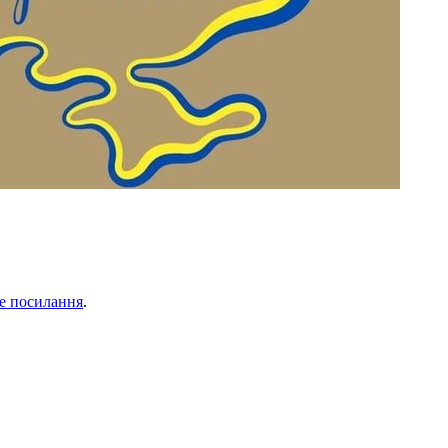
е посилання
.