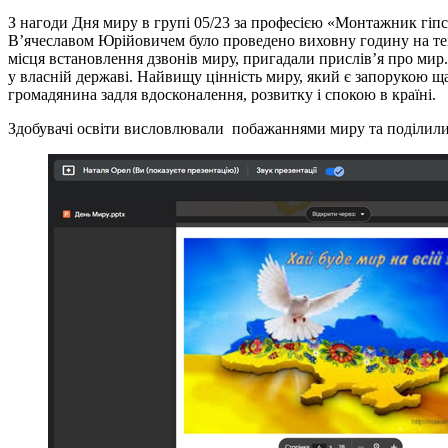
З нагоди Дня миру в групі 05/23 за професією «Монтажник гі
В’ячеславом Юрійовичем було проведено виховну годину на тему
місця встановлення дзвонів миру, пригадали прислів’я про мир.
у власній державі. Найвищу цінність миру, який є запорукою щ
громадянина задля вдосконалення, розвитку і спокою в країні.
Здобувачі освіти висловлювали побажаннями миру та поділилис