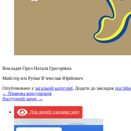
Викладач Орел Наталя Григорівна
Майстер в/н Рубан В’ячеслав Юрійович
Опубліковано у
загальній категорії
. Додати до закладок
постійн
←
Правова консультація
Наступний запис
→
Для людей з вадами зору