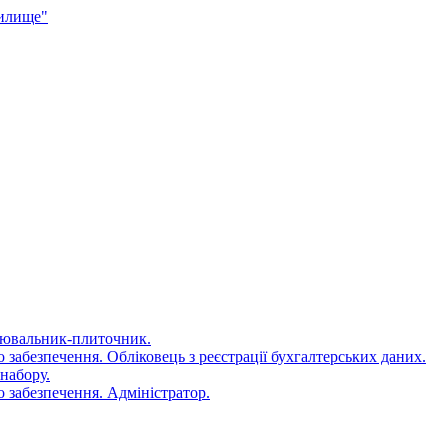
чилище"
цювальник-плиточник.
 забезпечення. Обліковець з реєстрації бухгалтерських даних.
набору.
 забезпечення. Адміністратор.