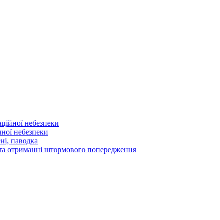
аційної небезпеки
чної небезпеки
ні, паводка
а та отриманні штормового попередження