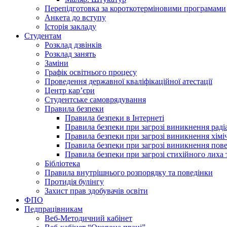
Перепідготовка за короткотерміновими програмами
Анкета до вступу
Історія закладу
Студентам
Розклад дзвінків
Розклад занять
Заміни
Графік освітнього процесу
Проведення державної кваліфікаційної атестації
Центр кар’єри
Студентське самоврядування
Правила безпеки
Правила безпеки в Інтернеті
Правила безпеки при загрозі виникнення раді
Правила безпеки при загрозі виникнення хімі
Правила безпеки при загрозі виникнення пове
Правила безпеки при загрозі стихійного лих
Бібліотека
Правила внутрішнього розпорядку та поведінки
Протидія булінгу
Захист прав здобувачів освіти
ФПО
Педпрацівникам
Веб-Методичний кабінет