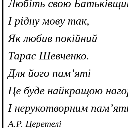
Любіть свою Батьківщи
І рідну мову так,
Як любив покійний
Тарас Шевченко.
Для його пам’яті
Це буде найкращою наг
І нерукотворним пам’ят
А.Р. Церетелі