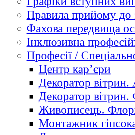
Графіки вступних вип
Правила прийому до 
Фахова передвища ос
Інклюзивна професій
Професії / Спеціальн
Центр кар’єри
Декоратор вітрин. 
Декоратор вітрин. 
Живописець. Флор
Монтажник гіпсока