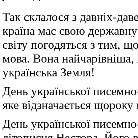
Так склалося з давніх-дав
країна має свою державну
світу погодяться з тим, щ
мова. Вона найчарівніша,
українська Земля!
День української писемнос
яке відзначається щороку 
День української писемнос
літописця Нестора. Його 