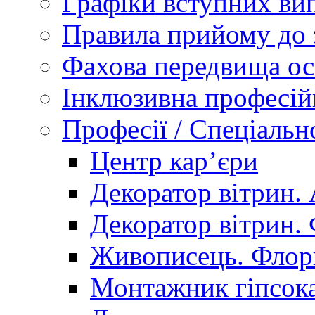
Графіки вступних вип
Правила прийому до 
Фахова передвища ос
Інклюзивна професій
Професії / Спеціальн
Центр кар’єри
Декоратор вітрин. 
Декоратор вітрин. 
Живописець. Флор
Монтажник гіпсока