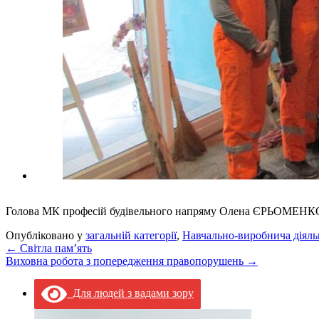
Голова МК професій будівельного напряму Олена ЄРЬОМЕНК
Опубліковано у
загальній категорії
,
Навчально-виробнича діяль
←
Світла пам’ять
Виховна робота з попередження правопорушень
→
Для людей з вадами зору