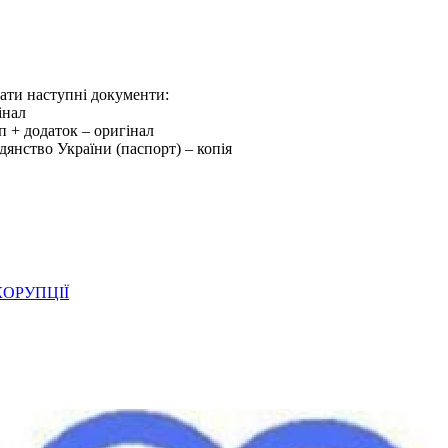
дати наступні документи:
інал
уп + додаток – оригінал
дянство України (паспорт) – копія
ОРУПЦІЇ