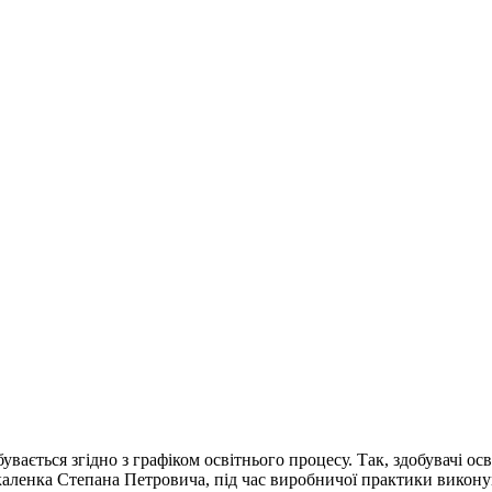
увається згідно з графіком освітнього процесу. Так, здобувачі о
каленка Степана Петровича, під час виробничої практики викон