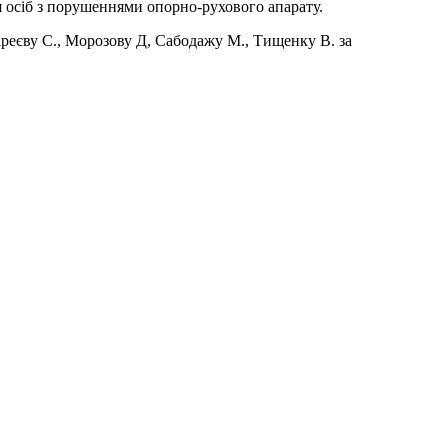
я осіб з порушеннями опорно-рухового апарату.
реєву С., Морозову Д, Сабодажу М., Тищенку В. за