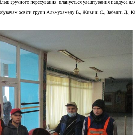
більш зручного пересування, планується улаштування пандуса дл
бувачам освіти групи Альмухамеду В., Живиці Є., Забашті Д., Кі
.