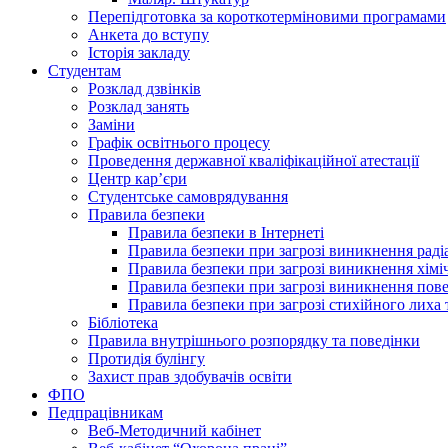
Перепідготовка за короткотерміновими програмами
Анкета до вступу
Історія закладу
Студентам
Розклад дзвінків
Розклад занять
Заміни
Графік освітнього процесу
Проведення державної кваліфікаційної атестації
Центр кар’єри
Студентське самоврядування
Правила безпеки
Правила безпеки в Інтернеті
Правила безпеки при загрозі виникнення раді
Правила безпеки при загрозі виникнення хімі
Правила безпеки при загрозі виникнення пове
Правила безпеки при загрозі стихійного лих
Бібліотека
Правила внутрішнього розпорядку та поведінки
Протидія булінгу
Захист прав здобувачів освіти
ФПО
Педпрацівникам
Веб-Методичний кабінет