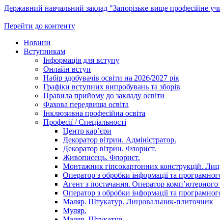
Державний навчальний заклад "Запорізьке вище професійне у
Перейти до контенту
Новини
Вступникам
Інформація для вступу
Онлайн вступ
Набір здобувачів освіти на 2026/2027 рік
Графіки вступних випробувань та зборів
Правила прийому до закладу освіти
Фахова передвища освіта
Інклюзивна професійна освіта
Професії / Спеціальності
Центр кар’єри
Декоратор вітрин. Адміністратор.
Декоратор вітрин. Флорист.
Живописець. Флорист.
Монтажник гіпсокартонних конструкцій. Ли
Оператор з обробки інформації та програмного
Агент з постачання. Оператор комп’ютерного 
Оператор з обробки інформації та програмного
Маляр. Штукатур. Лицювальник-плиточник
Муляр.
Маляр. Штукатур