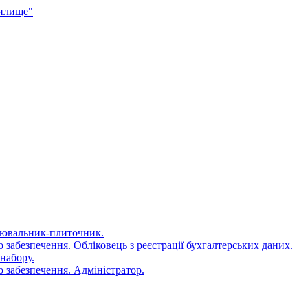
чилище"
цювальник-плиточник.
 забезпечення. Обліковець з реєстрації бухгалтерських даних.
набору.
 забезпечення. Адміністратор.