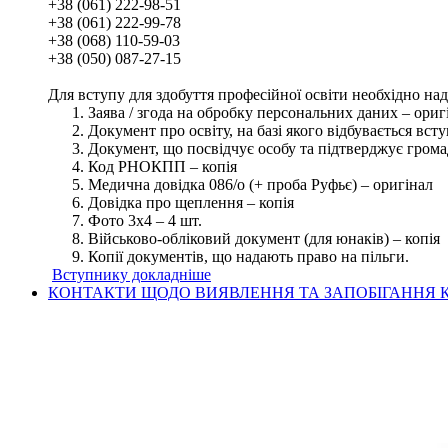
+38 (061) 222-98-51
+38 (061) 222-99-78
+38 (068) 110-59-03
+38 (050) 087-27-15
Для вступу для здобуття професійної освіти необхідно на
Заява / згода на обробку персональних даних – ориг
Документ про освіту, на базі якого відбувається вст
Документ, що посвідчує особу та підтверджує грома
Код РНОКПП – копія
Медична довідка 086/о (+ проба Руфьє) – оригінал
Довідка про щеплення – копія
Фото 3х4 – 4 шт.
Військово-обліковий документ (для юнаків) – копія
Копії документів, що надають право на пільги.
Вступнику докладніше
КОНТАКТИ ЩОДО ВИЯВЛЕННЯ ТА ЗАПОБІГАННЯ К