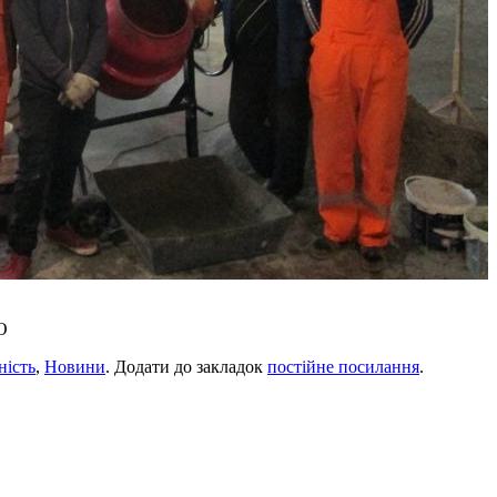
О
ність
,
Новини
. Додати до закладок
постійне посилання
.