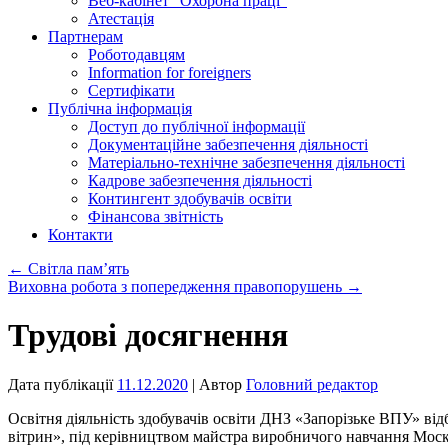
Веб-кабінет “Охорона праці”
Атестація
Партнерам
Роботодавцям
Information for foreigners
Сертифікати
Публічна інформація
Доступ до публічної інформації
Документаційне забезпечення діяльності
Матеріально-технічне забезпечення діяльності
Кадрове забезпечення діяльності
Контингент здобувачів освіти
Фінансова звітність
Контакти
←
Світла пам’ять
Виховна робота з попередження правопорушень
→
Трудові досягнення
Дата публікації
11.12.2020
| Автор
Головний редактор
Освітня діяльність здобувачів освіти ДНЗ «Запорізьке ВПУ» відб
вітрин», під керівництвом майстра виробничого навчання Мос