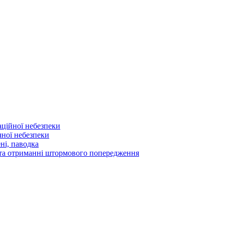
аційної небезпеки
чної небезпеки
ні, паводка
а та отриманні штормового попередження