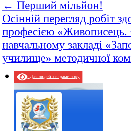
←
Перший мільйон!
Осінній перегляд робіт здо
професією «Живописець.
навчальному закладі «Зап
училище» методичної ком
Для людей з вадами зору