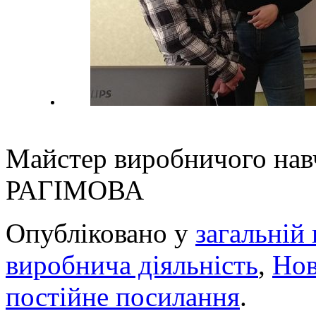
Майстер виробнич
РАГІМОВА
Опубліковано у
загальній 
виробнича діяльність
,
Но
постійне посилання
.