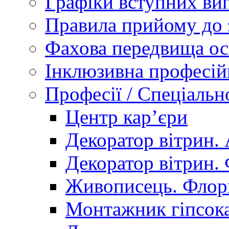
Графіки вступних вип
Правила прийому до 
Фахова передвища ос
Інклюзивна професій
Професії / Спеціальн
Центр кар’єри
Декоратор вітрин. 
Декоратор вітрин. 
Живописець. Флор
Монтажник гіпсока