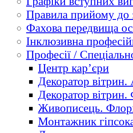
Графіки вступних вип
Правила прийому до 
Фахова передвища ос
Інклюзивна професій
Професії / Спеціальн
Центр кар’єри
Декоратор вітрин. 
Декоратор вітрин. 
Живописець. Флор
Монтажник гіпсока