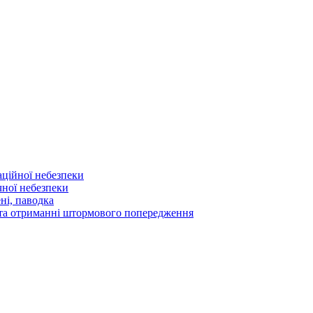
аційної небезпеки
чної небезпеки
ні, паводка
а та отриманні штормового попередження