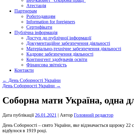
Веб-кабінет “Охорона праці”
Атестація
Партнерам
Роботодавцям
Information for foreigners
Сертифікати
Публічна інформація
Доступ до публічної інформації
Документаційне забезпечення діяльності
Матеріально-технічне забезпечення діяльності
Кадрове забезпечення діяльності
Контингент здобувачів освіти
Фінансова звітність
Контакти
←
День Соборності України
День Соборності України
→
Соборна мати Україна, одна дл
Дата публікації
26.01.2021
| Автор
Головний редактор
День Соборності – свято України, яке відзначається щороку 22 
відбулося в 1919 році.