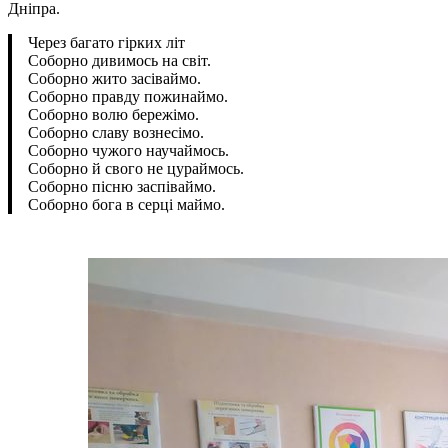
Дніпра.
Через багато гірких літ
Соборно дивимось на світ.
Соборно жито засіваймо.
Соборно правду пожинаймо.
Соборно волю бережімо.
Соборно славу вознесімо.
Соборно чужого научаймось.
Соборно й свого не цураймось.
Соборно пісню заспіваймо.
Соборно бога в серці маймо.