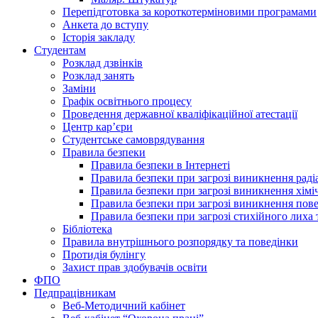
Перепідготовка за короткотерміновими програмами
Анкета до вступу
Історія закладу
Студентам
Розклад дзвінків
Розклад занять
Заміни
Графік освітнього процесу
Проведення державної кваліфікаційної атестації
Центр кар’єри
Студентське самоврядування
Правила безпеки
Правила безпеки в Інтернеті
Правила безпеки при загрозі виникнення раді
Правила безпеки при загрозі виникнення хімі
Правила безпеки при загрозі виникнення пове
Правила безпеки при загрозі стихійного лих
Бібліотека
Правила внутрішнього розпорядку та поведінки
Протидія булінгу
Захист прав здобувачів освіти
ФПО
Педпрацівникам
Веб-Методичний кабінет