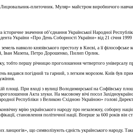
сією «Лицювальник-плиточник. Муляр» майстром виробничого нав
 історичне значення об’єднання Української Народної Республік
идента України «Про День Соборності України» від 21 січня 1999
земель навколо князівського престолу в Києві, а її філософське ко
й, Іван Мазепа, Петро Дорошенко, Пилип Орлик.
оку, тобто першу річницю проголошення четвертого універсалу п
День видався погідний та гарний, з легким морозом. Київ був 
лужіння.
ій площі. При вході з вулиці Володимирської на Софіївську пл
 проголошення Акта злуки. На масовому вічі посол Західноукраї
Народної Республіки з Великою Східною Україною» голові Дирек
конвічну мрію українського народу про незалежну, соборну націо
тифікації, становлення політичної нації. Вперше за 600 років він
их ланцюгів», що символізують єдність українського народу. Та