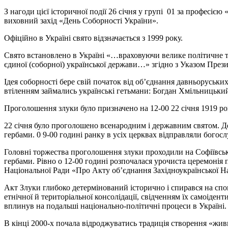
З нагоди цієї історичної події 26 січня у групі 01 за профе
виховний захід «День Соборності України».
Офіційно в Україні свято відзначається з 1999 року.
Свято встановлено в Україні «…враховуючи велике політичне та
єдиної (соборної) української держави…» згідно з Указом През
Ідея соборності бере свій початок від об’єднання давньоруських 
втіленням займались українські гетьмани: Богдан Хмільницьки
Проголошення злуки було призначено на 12-00 22 січня 1919 р
22 січня було проголошено всенародним і державним святом. 
гербами. 0 9-00 годині ранку в усіх церквах відправляли богос
Головні торжества проголошення злуки проходили на Софіївськ
гербами. Рівно о 12-00 годині розпочалася урочиста церемонія
Національної Ради «Про Акту об’єднання Західноукраїнської 
Акт Злуки глибоко детермінований історично і спирався на спо
етнічної й територіальної консолідації, свідченням їх самоіден
вплинув на подальші національно-політичні процеси в Україні.
В кінці 2000-х почала відроджуватись традиція створення «жив