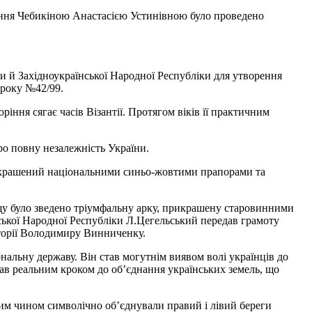
чання Чебикіною Анастасією Устинівною було проведено
и й Західноукраїнської Народної Республіки для утворення
 року №42/99.
ріння сягає часів Візантії. Протягом віків її практичним
ро повну незалежність України.
прикрашений національними синьо-жовтими прапорами та
ощу було зведено тріумфальну арку, прикрашену старовинними
нської Народної Республіки Л.Цегельський передав грамоту
торії Володимиру Винниченку.
нальну державу. Він став могутнім виявом волі українців до
 став реальним кроком до об’єднання українських земель, що
ким чином символічно об’єднували правий і лівий береги