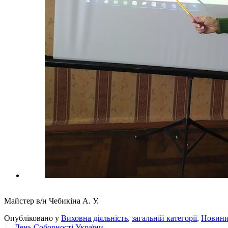
Майстер в/н Чебикіна А. У.
Опубліковано у
Виховна діяльність
,
загальній категорії
,
Новин
←
День Соборності України