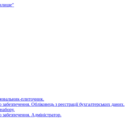
чилище"
цювальник-плиточник.
 забезпечення. Обліковець з реєстрації бухгалтерських даних.
набору.
 забезпечення. Адміністратор.