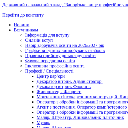
Державний навчальний заклад "Запорізьке вище професійне у
Перейти до контенту
Новини
Вступникам
Інформація для вступу
Онлайн вступ
Набір здобувачів освіти на 2026/2027 рік
Графіки вступних випробувань та зборів
Правила прийому до закладу освіти
Фахова передвища освіта
Інклюзивна професійна освіта
Професії / Спеціальності
Центр кар’єри
Декоратор вітрин. Адміністратор.
Декоратор вітрин. Флорист.
Живописець. Флорист.
Монтажник гіпсокартонних конструкцій. Ли
Оператор з обробки інформації та програмного
Агент з постачання. Оператор комп’ютерного 
Оператор з обробки інформації та програмного
Маляр. Штукатур. Лицювальник-плиточник
Муляр.
Маляр. Штукатур