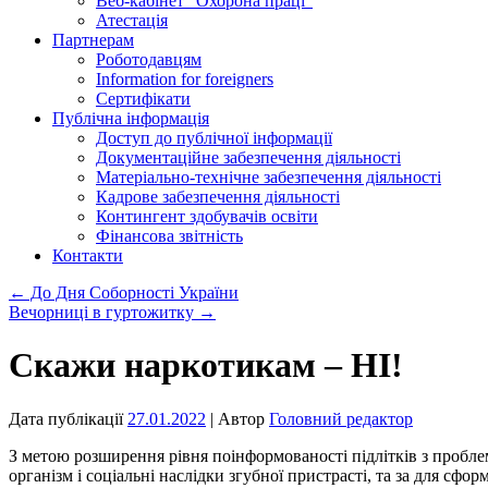
Веб-кабінет “Охорона праці”
Атестація
Партнерам
Роботодавцям
Information for foreigners
Сертифікати
Публічна інформація
Доступ до публічної інформації
Документаційне забезпечення діяльності
Матеріально-технічне забезпечення діяльності
Кадрове забезпечення діяльності
Контингент здобувачів освіти
Фінансова звітність
Контакти
←
До Дня Соборності України
Вечорниці в гуртожитку
→
Скажи наркотикам – НІ!
Дата публікації
27.01.2022
| Автор
Головний редактор
З метою розширення рівня поінформованості підлітків з пробле
організм і соціальні наслідки згубної пристрасті, та за для с