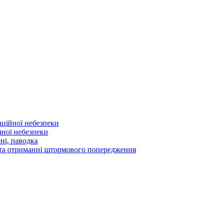
аційної небезпеки
чної небезпеки
ні, паводка
а та отриманні штормового попередження