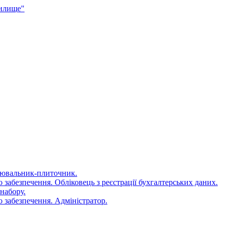
чилище"
цювальник-плиточник.
 забезпечення. Обліковець з реєстрації бухгалтерських даних.
набору.
 забезпечення. Адміністратор.