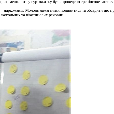
, які мешкають у гуртожитку було проведено тренінгове занятт
 – наркоманія. Молодь намагалися подивитися та обсудити цю про
лкогольних та нікотинових речовин.