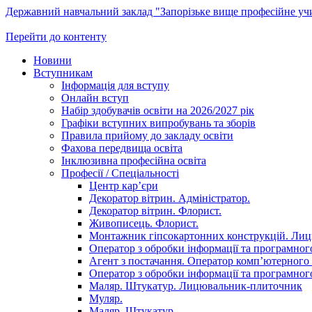
Державний навчальний заклад "Запорізьке вище професійне у
Перейти до контенту
Новини
Вступникам
Інформація для вступу
Онлайн вступ
Набір здобувачів освіти на 2026/2027 рік
Графіки вступних випробувань та зборів
Правила прийому до закладу освіти
Фахова передвища освіта
Інклюзивна професійна освіта
Професії / Спеціальності
Центр кар’єри
Декоратор вітрин. Адміністратор.
Декоратор вітрин. Флорист.
Живописець. Флорист.
Монтажник гіпсокартонних конструкцій. Ли
Оператор з обробки інформації та програмного
Агент з постачання. Оператор комп’ютерного 
Оператор з обробки інформації та програмного
Маляр. Штукатур. Лицювальник-плиточник
Муляр.
Маляр. Штукатур