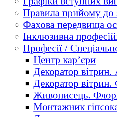
Графіки вступних вип
Правила прийому до 
Фахова передвища ос
Інклюзивна професій
Професії / Спеціальн
Центр кар’єри
Декоратор вітрин. 
Декоратор вітрин. 
Живописець. Флор
Монтажник гіпсока