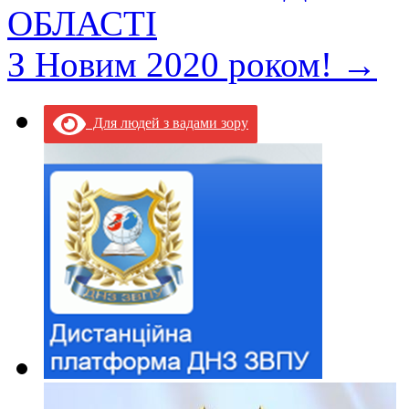
ОБЛАСТІ
З Новим 2020 роком!
→
Для людей з вадами зору