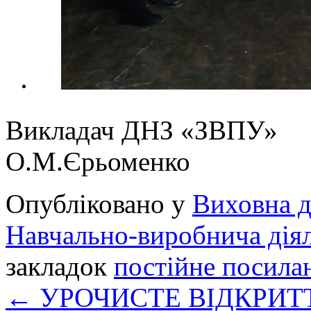
Викладач 
О.М.Єрьоменко
Опубліковано у
Виховна д
Навчально-виробнича діял
закладок
постійне посила
←
УРОЧИСТЕ ВІДКРИТ