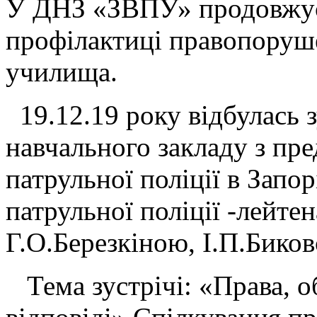
У ДНЗ «ЗВПУ» продовжує
профілактиці правопоруш
училища.
19.12.19 року відбулась з
навчального закладу з пр
патрульної поліції в Запо
патрульної поліції -лейте
Г.О.Березкіною, І.П.Бико
Тема зустрічі: «Права, о