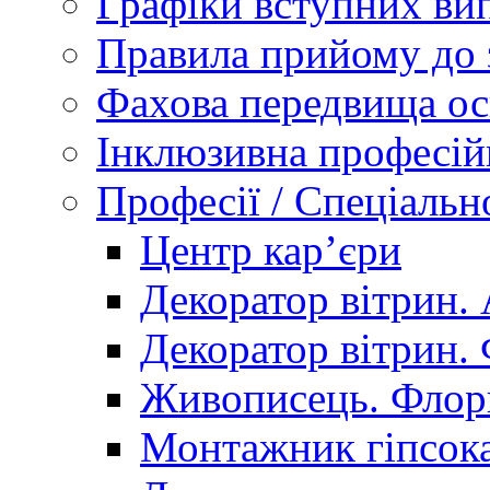
Графіки вступних вип
Правила прийому до 
Фахова передвища ос
Інклюзивна професій
Професії / Спеціальн
Центр кар’єри
Декоратор вітрин. 
Декоратор вітрин. 
Живописець. Флор
Монтажник гіпсока