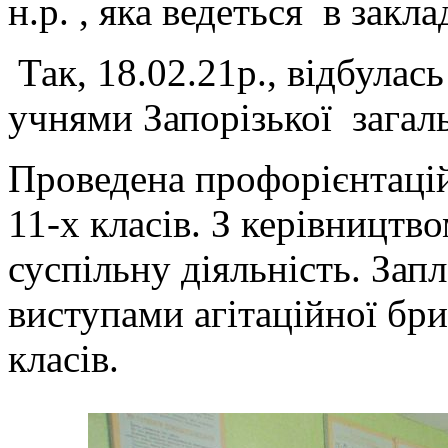
н.р. , яка ведеться в закл
Так, 18.02.21р., відбулась
учнями Запорізької загал
Проведена профорієнтацій
11-х класів. З керівницт
суспільну діяльність. Запл
виступами агітаційної бр
класів.