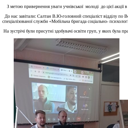
З метою привернення уваги учнівської молоді до цієї акції в
До нас завітали: Салтан В.Ю-головний спеціаліст відділу по Воз
спеціалізованої служби «Мобільна бригада соціально- психологі
На зустрічі були присутні здобувачі освіти груп, у яких була пр