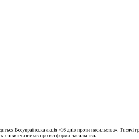
диться Всеукраїнська акція «16 днів проти насильства». Тисячі г
ть співвітчизників про всі форми насильства.