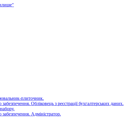
чилище"
цювальник-плиточник.
 забезпечення. Обліковець з реєстрації бухгалтерських даних.
набору.
 забезпечення. Адміністратор.