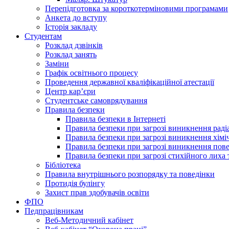
Перепідготовка за короткотерміновими програмами
Анкета до вступу
Історія закладу
Студентам
Розклад дзвінків
Розклад занять
Заміни
Графік освітнього процесу
Проведення державної кваліфікаційної атестації
Центр кар’єри
Студентське самоврядування
Правила безпеки
Правила безпеки в Інтернеті
Правила безпеки при загрозі виникнення раді
Правила безпеки при загрозі виникнення хімі
Правила безпеки при загрозі виникнення пове
Правила безпеки при загрозі стихійного лих
Бібліотека
Правила внутрішнього розпорядку та поведінки
Протидія булінгу
Захист прав здобувачів освіти
ФПО
Педпрацівникам
Веб-Методичний кабінет