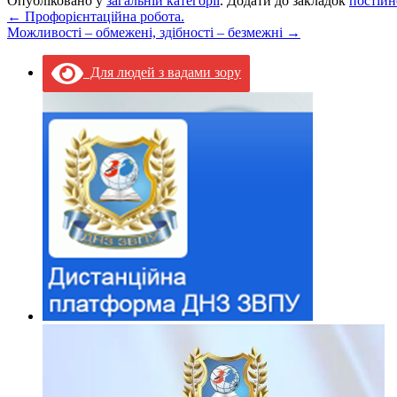
Опубліковано у
загальній категорії
. Додати до закладок
постійн
←
Профорієнтаційна робота.
Можливості – обмежені, здібності – безмежні
→
Для людей з вадами зору