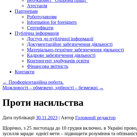
Веб-кабінет “Охорона праці”
Атестація
Партнерам
Роботодавцям
Information for foreigners
Сертифікати
Публічна інформація
Доступ до публічної інформації
Документаційне забезпечення діяльності
Матеріально-технічне забезпечення діяльності
Кадрове забезпечення діяльності
Контингент здобувачів освіти
Фінансова звітність
Контакти
←
Профорієнтаційна робота.
Можливості – обмежені, здібності – безмежні
→
Проти насильства
Дата публікації
30.11.2023
| Автор
Головний редактор
Щорічно, з 25 листопада до 10 грудня включно, в Україні прово
зусилля заради однієї мети – підвищити розуміння та обізнаніс