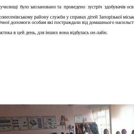
 училищі було заплановано та проведено зустріч здобувачів осв
несенівському району служби у справах дітей Запорізької міської
чної допомоги особам які постраждали від домашнього насильства
актика в цей день, для інших вона відбулась он-лайн.