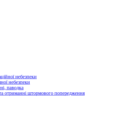
аційної небезпеки
чної небезпеки
ні, паводка
а та отриманні штормового попередження