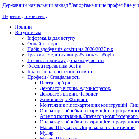
Державний навчальний заклад "Запорізьке вище професійне у
Перейти до контенту
Новини
Вступникам
Інформація для вступу
Онлайн вступ
Набір здобувачів освіти на 2026/2027 рік
Графіки вступних випробувань та зборів
Правила прийому до закладу освіти
Фахова передвища освіта
Інклюзивна професійна освіта
Професії / Спеціальності
Центр кар’єри
Декоратор вітрин. Адміністратор.
Декоратор вітрин. Флорист.
Живописець. Флорист.
Монтажник гіпсокартонних конструкцій. Ли
Оператор з обробки інформації та програмного
Агент з постачання. Оператор комп’ютерного 
Оператор з обробки інформації та програмного
Маляр. Штукатур. Лицювальник-плиточник
Муляр.
Маляр. Штукатур