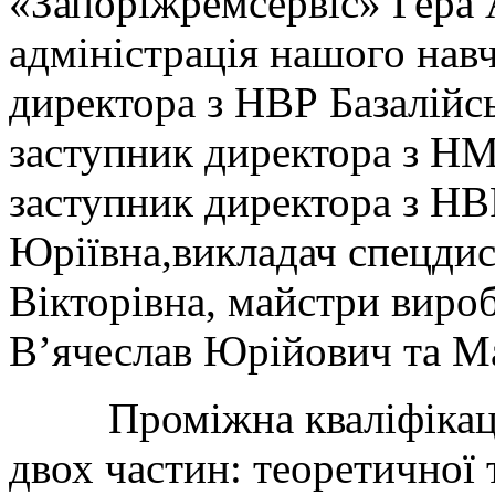
«Запоріжремсервіс» Гера 
адміністрація нашого нав
директора з НВР Базалій
заступник директора з НМ
заступник директора з НВ
Юріївна,викладач спецди
Вікторівна, майстри виро
В’ячеслав Юрійович та 
Проміжна кваліфікаційн
двох частин: теоретичної 