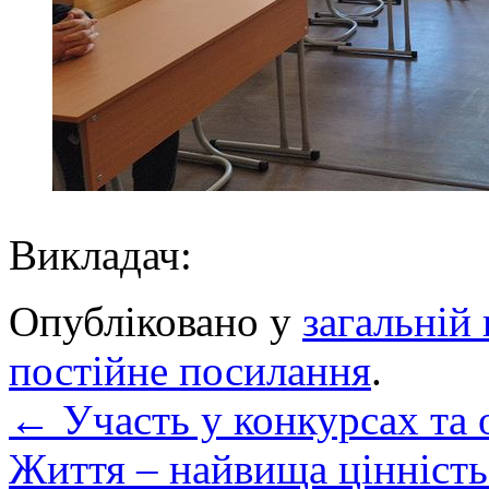
Викладач: Н
Опубліковано у
загальній 
постійне посилання
.
←
Участь у конкурсах та 
Життя – найвища цінніст