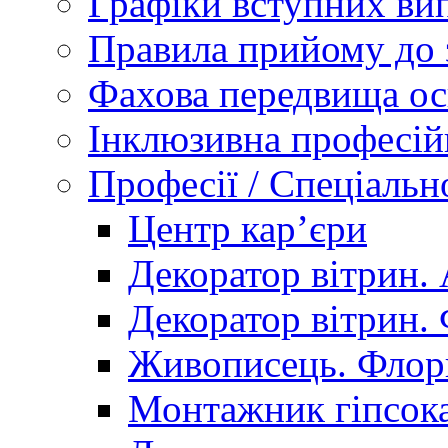
Графіки вступних вип
Правила прийому до 
Фахова передвища ос
Інклюзивна професій
Професії / Спеціальн
Центр кар’єри
Декоратор вітрин. 
Декоратор вітрин. 
Живописець. Флор
Монтажник гіпсока