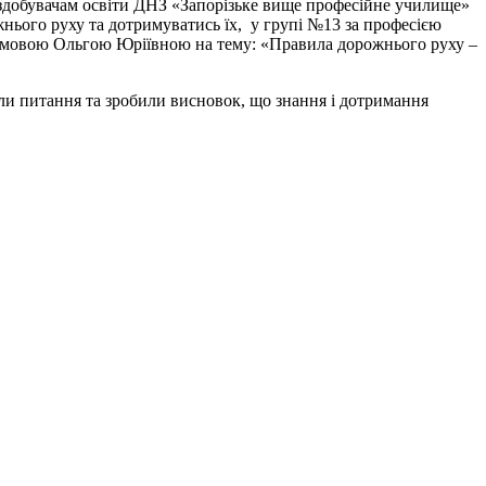
и здобувачам освіти ДНЗ «Запорізьке вище професійне училище»
нього руху та дотримуватись їх, у групі №13 за професією
гімовою Ольгою Юріївною на тему: «Правила дорожнього руху –
ли питання та зробили висновок, що знання і дотримання