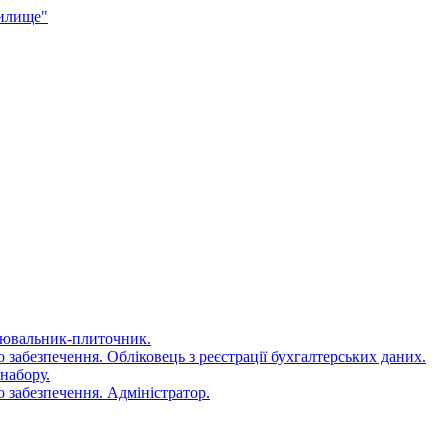
чилище"
цювальник-плиточник.
 забезпечення. Обліковець з реєстрації бухгалтерських даних.
набору.
 забезпечення. Адміністратор.