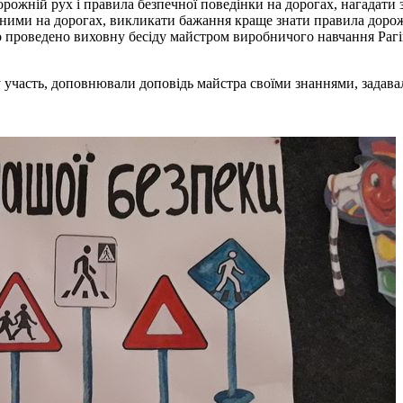
дорожній рух і правила безпечної поведінки на дорогах, нагадат
ажними на дорогах, викликати бажання краще знати правила дорож
уло проведено виховну бесіду майстром виробничого навчання Ра
 участь, доповнювали доповідь майстра своїми знаннями, задава