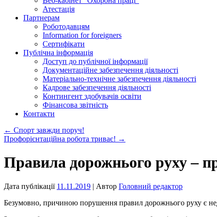
Веб-кабінет “Охорона праці”
Атестація
Партнерам
Роботодавцям
Information for foreigners
Сертифікати
Публічна інформація
Доступ до публічної інформації
Документаційне забезпечення діяльності
Матеріально-технічне забезпечення діяльності
Кадрове забезпечення діяльності
Контингент здобувачів освіти
Фінансова звітність
Контакти
←
Спорт завжди поруч!
Профорієнтаційна робота триває!
→
Правила дорожнього руху – пр
Дата публікації
11.11.2019
| Автор
Головний редактор
Безумовно, причиною порушення правил дорожнього руху є недо