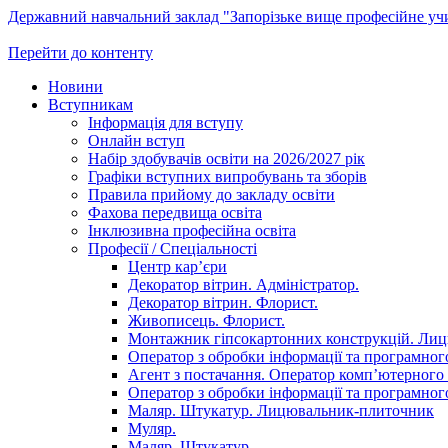
Державний навчальний заклад "Запорізьке вище професійне у
Перейти до контенту
Новини
Вступникам
Інформація для вступу
Онлайн вступ
Набір здобувачів освіти на 2026/2027 рік
Графіки вступних випробувань та зборів
Правила прийому до закладу освіти
Фахова передвища освіта
Інклюзивна професійна освіта
Професії / Спеціальності
Центр кар’єри
Декоратор вітрин. Адміністратор.
Декоратор вітрин. Флорист.
Живописець. Флорист.
Монтажник гіпсокартонних конструкцій. Ли
Оператор з обробки інформації та програмного
Агент з постачання. Оператор комп’ютерного 
Оператор з обробки інформації та програмного
Маляр. Штукатур. Лицювальник-плиточник
Муляр.
Маляр. Штукатур