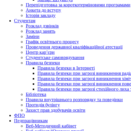
Перепідготовка за короткотерміновими програмами
Анкета до вступу
Історія закладу
Студентам
Розклад дзвінків
Розклад занять
Заміни
Графік освітнього процесу
Проведення державної кваліфікаційної атестації
Центр кар’єри
Студентське самоврядування
Правила безпеки
Правила безпеки в Інтернеті
Правила безпеки при загрозі виникнення раді
Правила безпеки при загрозі виникнення хімі
Правила безпеки при загрозі виникнення пове
Правила безпеки при загрозі стихійного лих
Бібліотека
Правила внутрішнього розпорядку та поведінки
Протидія булінгу
Захист прав здобувачів освіти
ФПО
Педпрацівникам
Веб-Методичний кабінет