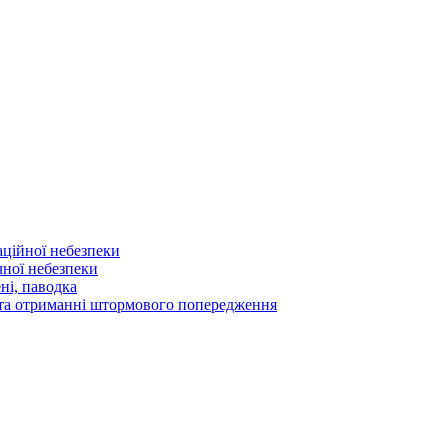
аційної небезпеки
чної небезпеки
ні, паводка
а та отриманні штормового попередження