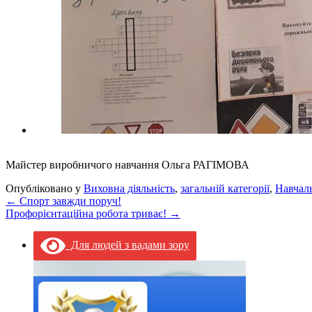
Майстер виробничого навчання Ольга РАГІМОВА
Опубліковано у
Виховна діяльність
,
загальній категорії
,
Навчаль
←
Спорт завжди поруч!
Профорієнтаційна робота триває!
→
Для людей з вадами зору