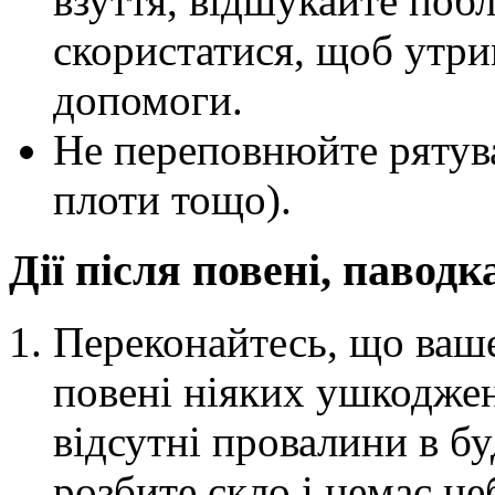
взуття, відшукайте поб
скористатися, щоб утри
допомоги.
Не переповнюйте рятува
плоти тощо).
Дії після повені, паводк
Переконайтесь, що ваш
повені ніяких ушкоджен
відсутні провалини в бу
розбите скло і немає не