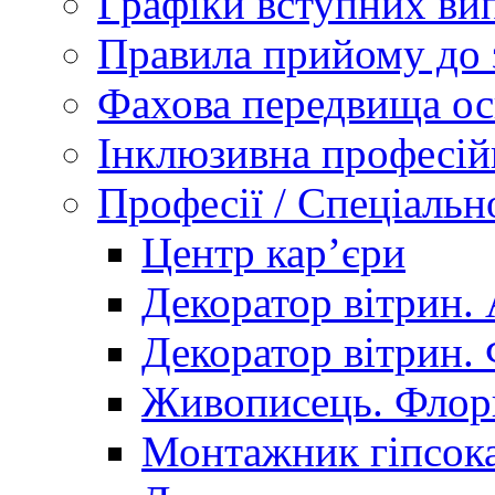
Графіки вступних вип
Правила прийому до 
Фахова передвища ос
Інклюзивна професій
Професії / Спеціальн
Центр кар’єри
Декоратор вітрин. 
Декоратор вітрин. 
Живописець. Флор
Монтажник гіпсока