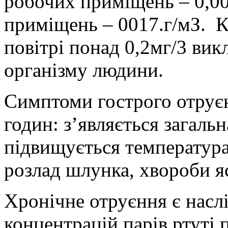
робочих приміщень – 0,0
приміщень – 0017.г/мЗ. Ко
повітрі понад 0,2мг/3 вик
організму людини.
Симптоми гострого отруєн
годин: з’являється загальн
підвищується температура,
розлад шлунка, хвороби я
Хронічне отруєння є насл
концентрацій парів ртуті 