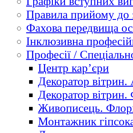
Графіки вступних вип
Правила прийому до 
Фахова передвища ос
Інклюзивна професій
Професії / Спеціальн
Центр кар’єри
Декоратор вітрин. 
Декоратор вітрин. 
Живописець. Флор
Монтажник гіпсока