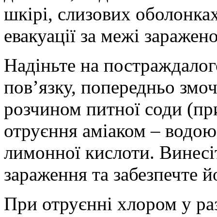
шкірі, слизових оболонках
евакуації за межі заражено
Надіньте на постраждалог
пов’язку, попередньо змо
розчином питної соди (при
отруєння аміаком – водо
лимонної кислоти. Винесі
зараження та забезпечте й
При отруєнні хлором у ра