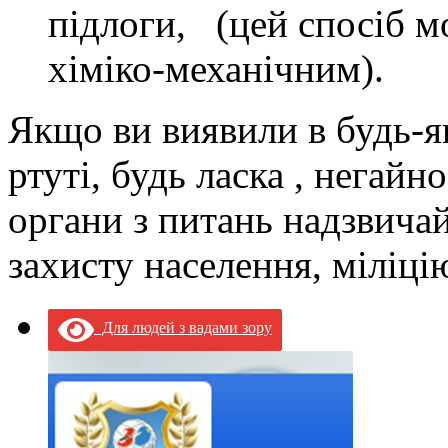
підлоги, (цей спосіб м
хіміко-механічним).
Якщо ви виявили в будь-я
ртуті, будь ласка , негайн
органи з питань надзвича
захисту населення, міліці
Для людей з вадами зору