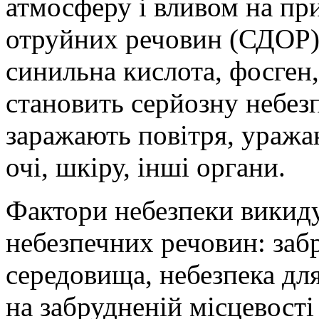
атмосферу і вливом на пр
отруйних речовин (СДОР),
синильна кислота, фосген,
становить серйозну небез
заражають повітря, уража
очі, шкіру, інші органи.
Фактори небезпеки викиду
небезпечних речовин: за
середовища, небезпека дл
на забрудненій місцевості