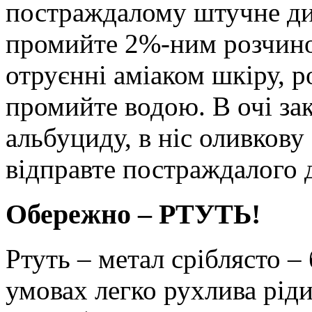
постраждалому штучне дих
промийте 2%-ним розчино
отруєнні аміаком шкіру, р
промийте водою. В очі за
альбуциду, в ніс оливкову
відправте постраждалого 
Обережно – РТУТЬ!
Ртуть – метал сріблясто –
умовах легко рухлива ріди